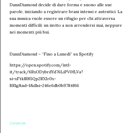
DannDiamond decide di dare forma e suono alle sue
parole, iniziando a registrare brani intensi e autentici. La
sua musica vuole essere un rifugio per chi attraversa
momenti difficili: un invito a non arrendersi mai, neppure
nei momenti più bui.
DannDiamond – “Fino a Lunedì” su Spotify
https://open.spotify.com/intl-
it/track/6RxODybrdYd76LiPV0fLVa?
si=xFtklR85Qp2RXIr0x-
BRlg&nd=1&dlsi=246e6db0b9784f66
Condividi