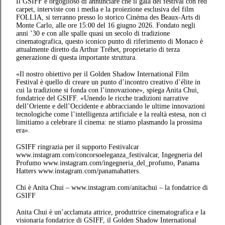
Il GSIFF è orgoglioso di annunciare che il gala del festival con red
carpet, interviste con i media e la proiezione esclusiva del film
FOLLIA, si terranno presso lo storico Cinéma des Beaux-Arts di
Monte Carlo, alle ore 15:00 del 16 giugno 2026. Fondato negli
anni ’30 e con alle spalle quasi un secolo di tradizione
cinematografica, questo iconico punto di riferimento di Monaco è
attualmente diretto da Arthur Tréhet, proprietario di terza
generazione di questa importante struttura.
«Il nostro obiettivo per il Golden Shadow International Film
Festival è quello di creare un punto d’incontro creativo d’élite in
cui la tradizione si fonda con l’innovazione», spiega Anita Chui,
fondatrice del GSIFF. «Unendo le ricche tradizioni narrative
dell’Oriente e dell’Occidente e abbracciando le ultime innovazioni
tecnologiche come l’intelligenza artificiale e la realtà estesa, non ci
limitiamo a celebrare il cinema: ne stiamo plasmando la prossima
era».
GSIFF ringrazia per il supporto Festivalcar
www.instagram.com/concorsoeleganza_festivalcar, Ingegneria del
Profumo www.instagram.com/ingegneria_del_profumo, Panama
Hatters www.instagram.com/panamahatters.
Chi è Anita Chui – www.instagram.com/anitachui – la fondatrice di
GSIFF
Anita Chui è un’acclamata attrice, produttrice cinematografica e la
visionaria fondatrice di GSIFF, il Golden Shadow International