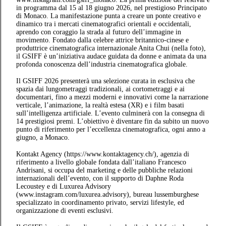
in programma dal 15 al 18 giugno 2026, nel prestigioso Principato
di Monaco. La manifestazione punta a creare un ponte creativo e
dinamico tra i mercati cinematografici orientali e occidentali,
aprendo con coraggio la strada al futuro dell’immagine in
movimento. Fondato dalla celebre attrice britannico-cinese e
produttrice cinematografica internazionale Anita Chui (nella foto),
il GSIFF è un’iniziativa audace guidata da donne e animata da una
profonda conoscenza dell’industria cinematografica globale.
Il GSIFF 2026 presenterà una selezione curata in esclusiva che
spazia dai lungometraggi tradizionali, ai cortometraggi e ai
documentari, fino a mezzi moderni e innovativi come la narrazione
verticale, l’animazione, la realtà estesa (XR) e i film basati
sull’intelligenza artificiale. L’evento culminerà con la consegna di
14 prestigiosi premi. L’obiettivo è diventare fin da subito un nuovo
punto di riferimento per l’eccellenza cinematografica, ogni anno a
giugno, a Monaco.
Kontakt Agency (https://www.kontaktagency.ch/), agenzia di
riferimento a livello globale fondata dall’italiano Francesco
Andrisani, si occupa del marketing e delle pubbliche relazioni
internazionali dell’evento, con il supporto di Daphne Roda
Lecoustey e di Luxurea Advisory
(www.instagram.com/luxurea.advisory), bureau lussemburghese
specializzato in coordinamento privato, servizi lifestyle, ed
organizzazione di eventi esclusivi.