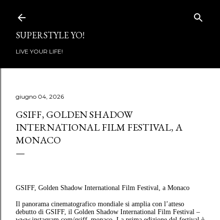
Passa ai contenuti principali
SUPERSTYLE YO!
LIVE YOUR LIFE!
giugno 04, 2026
GSIFF, GOLDEN SHADOW
INTERNATIONAL FILM FESTIVAL, A
MONACO
GSIFF, Golden Shadow International Film Festival, a Monaco
Il panorama cinematografico mondiale si amplia con l’atteso
debutto di GSIFF, il Golden Shadow International Film Festival –
www.instagram.com/gsiff_monaco. La prima edizione del festival è