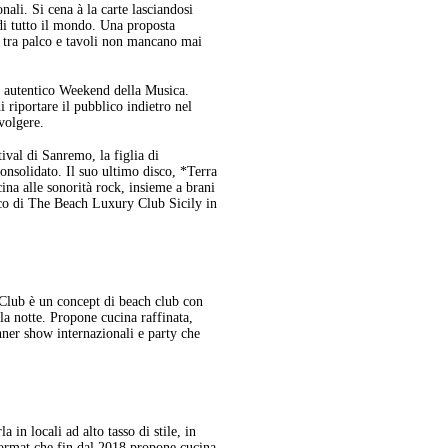
ali. Si cena à la carte lasciandosi
i di tutto il mondo. Una proposta
 tra palco e tavoli non mancano mai
n autentico Weekend della Musica.
riportare il pubblico indietro nel
volgere.
ival di Sanremo, la figlia di
onsolidato. Il suo ultimo disco, *Terra
ina alle sonorità rock, insieme a brani
lico di The Beach Luxury Club Sicily in
Club è un concept di beach club con
lla notte. Propone cucina raffinata,
inner show internazionali e party che
a in locali ad alto tasso di stile, in
format che fin dal 2018 propone cucina