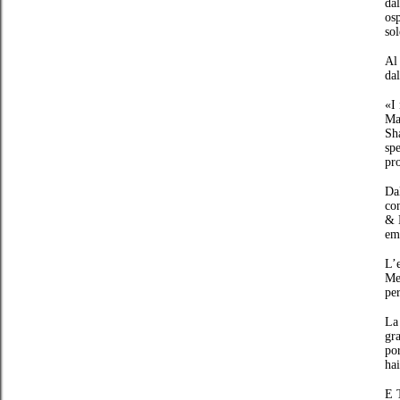
da
osp
sol
Al 
dal
«I 
Ma
Sha
spe
pr
Dal
con
& 
emo
L’
Me
pe
La
gr
po
hai
E 