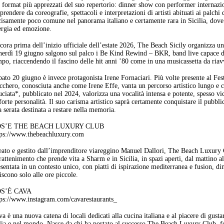
 format più apprezzati del suo repertorio: dinner show con performer internazion
prendere da coreografie, spettacoli e interpretazioni di artisti abituati ai palch
cisamente poco comune nel panorama italiano e certamente rara in Sicilia, dove
ergia ed emozione.
cora prima dell’inizio ufficiale dell’estate 2026, The Beach Sicily organizza u
nerdì 19 giugno salgono sul palco i Be Kind Rewind – BKR, band live capace di 
po, riaccendendo il fascino delle hit anni ’80 come in una musicassetta da riav
ato 20 giugno è invece protagonista Irene Fornaciari. Più volte presente al Fest
cchero, conosciuta anche come Irene Effe, vanta un percorso artistico lungo e c
ciata*, pubblicato nel 2024, valorizza una vocalità intensa e potente, spesso vic
forte personalità. Il suo carisma artistico saprà certamente conquistare il pubb
 serata destinata a restare nella memoria.
S’E THE BEACH LUXURY CLUB
tps://www.thebeachluxury.com
eato e gestito dall’imprenditore viareggino Manuel Dallori, The Beach Luxury 
rattenimento che prende vita a Sharm e in Sicilia, in spazi aperti, dal mattino a
sentata in un contesto unico, con piatti di ispirazione mediterranea e fusion, d
iscono solo alle ore piccole.
S’È CAVA
tps://www.instagram.com/cavarestaurants_
a è una nuova catena di locali dedicati alla cucina italiana e al piacere di gustarl
alia e nel mondo. Nasce da chi ha portato al successo The Beach Luxury Club, 