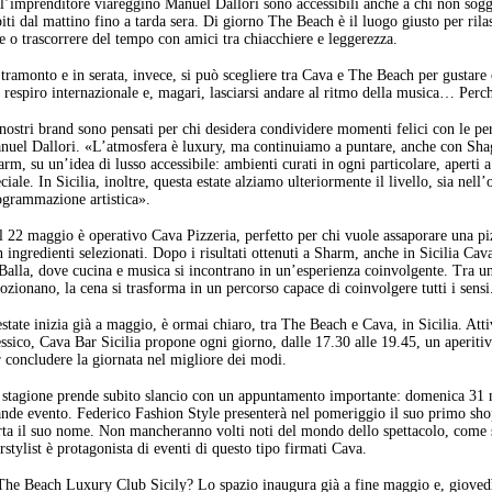
ll’imprenditore viareggino Manuel Dallori sono accessibili anche a chi non sog
iti dal mattino fino a tarda sera. Di giorno The Beach è il luogo giusto per rilas
e o trascorrere del tempo con amici tra chiacchiere e leggerezza.
tramonto e in serata, invece, si può scegliere tra Cava e The Beach per gustare 
 respiro internazionale e, magari, lasciarsi andare al ritmo della musica… Perch
nostri brand sono pensati per chi desidera condividere momenti felici con le pe
nuel Dallori. «L’atmosfera è luxury, ma continuiamo a puntare, anche con Shag
rm, su un’idea di lusso accessibile: ambienti curati in ogni particolare, aperti 
ciale. In Sicilia, inoltre, questa estate alziamo ulteriormente il livello, sia nell
ogrammazione artistica».
 22 maggio è operativo Cava Pizzeria, perfetto per chi vuole assaporare una piz
 ingredienti selezionati. Dopo i risultati ottenuti a Sharm, anche in Sicilia Cav
Balla, dove cucina e musica si incontrano in un’esperienza coinvolgente. Tra u
zionano, la cena si trasforma in un percorso capace di coinvolgere tutti i sensi
estate inizia già a maggio, è ormai chiaro, tra The Beach e Cava, in Sicilia. A
ssico, Cava Bar Sicilia propone ogni giorno, dalle 17.30 alle 19.45, un aperiti
r concludere la giornata nel migliore dei modi.
 stagione prende subito slancio con un appuntamento importante: domenica 31 m
ande evento. Federico Fashion Style presenterà nel pomeriggio il suo primo sho
rta il suo nome. Non mancheranno volti noti del mondo dello spettacolo, come 
rstylist è protagonista di eventi di questo tipo firmati Cava.
The Beach Luxury Club Sicily? Lo spazio inaugura già a fine maggio e, giovedì