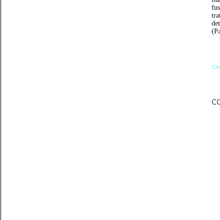
fus
tra
det
(P
Co
C