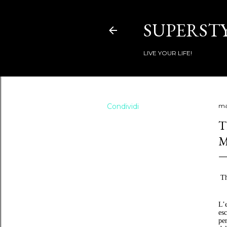
SUPERSTY
LIVE YOUR LIFE!
Condividi
ma
T
M
Th
L’
es
per