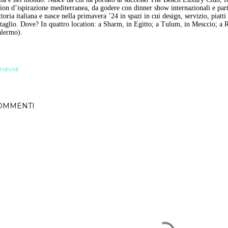
ion d’ispirazione mediterranea, da godere con dinner show internazionali e part
ttoria italiana e nasce nella primavera ’24 in spazi in cui design, servizio, piatti
taglio. Dove? In quattro location: a Sharm, in Egitto; a Tulum, in Mesccio; a R
alermo).
ndividi
OMMENTI