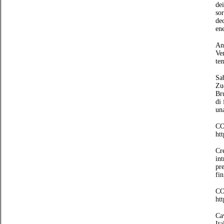
dei
sor
de
en
An
Ve
tem
Sab
Zu
Bru
di 
una
CO
ht
Cr
int
pre
fin
CO
ht
Cav
It