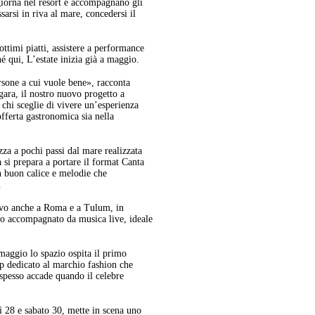
giorna nel resort e accompagnano gli
sarsi in riva al mare, concedersi il
ottimi piatti, assistere a performance
é qui, L’estate inizia già a maggio.
rsone a cui vuole bene», racconta
ara, il nostro nuovo progetto a
a chi sceglie di vivere un’esperienza
’offerta gastronomica sia nella
za a pochi passi dal mare realizzata
a si prepara a portare il format Canta
n buon calice e melodie che
.
ttivo anche a Roma e a Tulum, in
vo accompagnato da musica live, ideale
aggio lo spazio ospita il primo
p dedicato al marchio fashion che
spesso accade quando il celebre
 28 e sabato 30, mette in scena uno