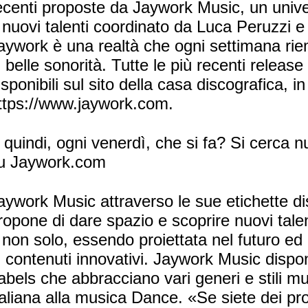
ecenti proposte da Jaywork Music, un univ
 nuovi talenti coordinato da Luca Peruzzi e
aywork è una realtà che ogni settimana rie
i belle sonorità. Tutte le più recenti releas
isponibili sul sito della casa discografica,
ttps://www.jaywork.com.
 quindi, ogni venerdì, che si fa? Si cerca n
u Jaywork.com
aywork Music attraverso le sue etichette di
ropone di dare spazio e scoprire nuovi talen
 non solo, essendo proiettata nel futuro ed 
i contenuti innovativi. Jaywork Music disp
abels che abbracciano vari generi e stili mu
taliana alla musica Dance. «Se siete dei pro