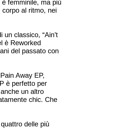
ce è femminile, ma più
corpo al ritmo, nei
 un classico, “Ain’t
el è Reworked
rani del passato con
 Pain Away EP,
 è perfetto per
ne anche un altro
natamente chic. Che
quattro delle più