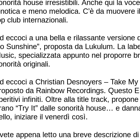
onorità house irresistibili. Anche qui la vo
pnotica e meno melodica. C’è da muovere il 
op club internazionali.
d eccoci a una bella e rilassante versione di
o Sunshine”, proposta da Lukulum. La lab
usic, specializzata appunto nel proporre b
onorità originali.
d eccoci a Christian Desnoyers – Take My
roposto da Rainbow Recordings. Questo EP
peritivi infiniti. Oltre alla title track, propo
rano “Try It” dalle sonorità house… e dan
ello, iniziare il venerdì così.
vete appena letto una breve descrizione di 