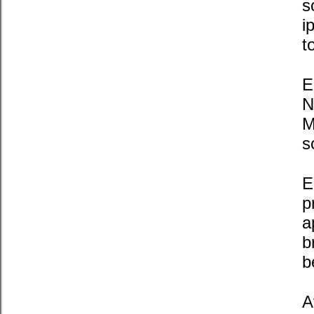
s
i
t
E
N
M
s
E
p
a
b
b
A