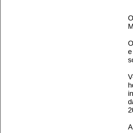
O
M
O
e
s
V
h
i
d
2
A