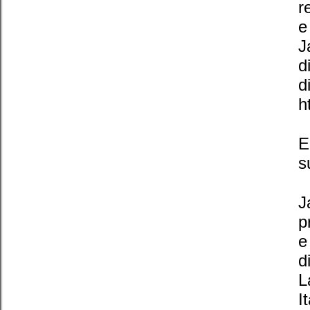
r
e
J
d
d
h
E
s
J
p
e
d
L
I