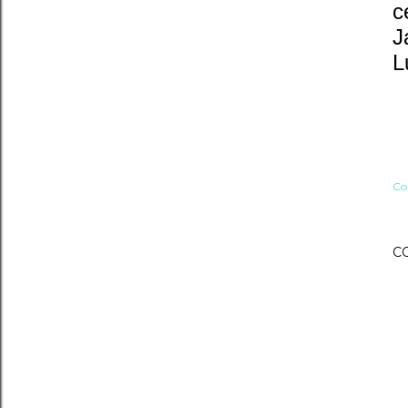
c
J
L
Co
C