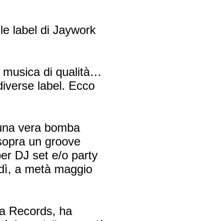
le label di Jaywork
 musica di qualità…
iverse label. Ecco
una vera bomba
sopra un groove
er DJ set e/o party
erdì, a metà maggio
ka Records, ha