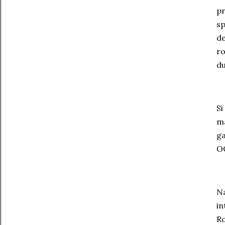
pr
sp
de
ro
du
Si
ma
ga
O
Na
in
Ro