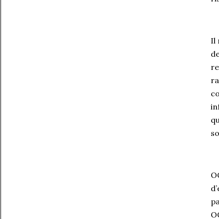
Il
de
re
ra
co
in
qu
so
OC
d’
pa
OC