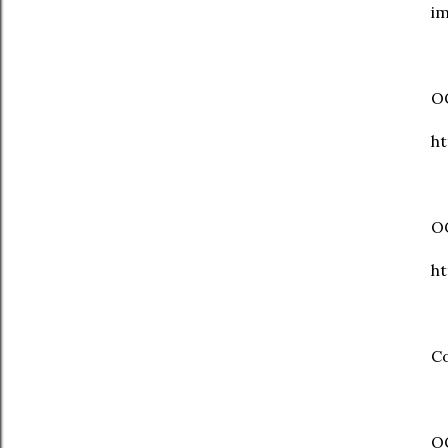
im
OC
ht
O
h
C
OC