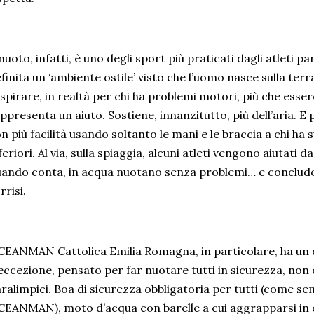
 nuoto, infatti, è uno degli sport più praticati dagli atleti pa
finita un ‘ambiente ostile’ visto che l’uomo nasce sulla ter
spirare, in realtà per chi ha problemi motori, più che ess
ppresenta un aiuto. Sostiene, innanzitutto, più dell’aria. 
n più facilità usando soltanto le mani e le braccia a chi ha s
feriori. Al via, sulla spiaggia, alcuni atleti vengono aiutati 
ando conta, in acqua nuotano senza problemi… e concludo
rrisi.
EANMAN Cattolica Emilia Romagna, in particolare, ha un d
eccezione, pensato per far nuotare tutti in sicurezza, non 
ralimpici. Boa di sicurezza obbligatoria per tutti (come se
EANMAN), moto d’acqua con barelle a cui aggrapparsi in 