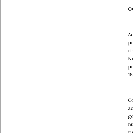
OC
Ad
pr
ri
Nu
pr
15
Co
ac
go
nu
ri