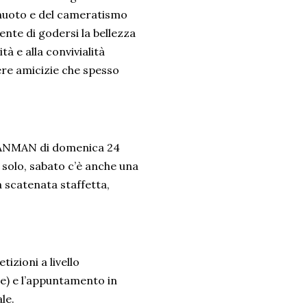
 nuoto e del cameratismo
ente di godersi la bellezza
tà e alla convivialità
ere amicizie che spesso
CEANMAN di domenica 24
 solo, sabato c’è anche una
 scatenata staffetta,
zioni a livello
re) e l’appuntamento in
le.