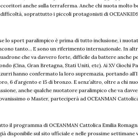
ccoritori anche sulla terraferma. Anche chi nuota molto
 difficoltà, soprattutto i piccoli protagonisti di OCEANKID
se lo sport paralimpico è prima di tutto inclusione, i nuotato
ncono tanto… E sono un riferimento internazionale. In alt
uadrone che va davvero forte, difficile da battere anche per
ndo (Cina, Gran Bretagna, Stati Uniti, etc). Ai XV Giochi Par
zurri hanno confermato la loro supremazia, portando all’It
oro, 6 d’argento e 15 di bronzo. E senz’altro, oltre a chi n
ssione, anche qualche nuotatore paralimpico che va davver
ovanissimo o Master, parteciperà ad OCEANMAN Cattolica
tto il programma di OCEANMAN Cattolica Emilia Romagna 
già disponibile sul sito ufficiale e nelle prossime settimane