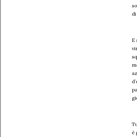
so
di
E 
vi
sq
mo
az
d’
pa
gi
Tu
è 