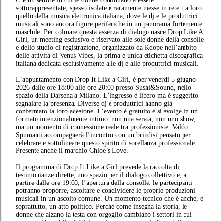
C’è un settore in cui le donne continuano a essere
sottorappresentate, spesso isolate e raramente messe in rete tra loro:
quello della musica elettronica italiana, dove le dj e le produttrici
musicali sono ancora figure periferiche in un panorama fortemente
maschile. Per colmare questa assenza di dialogo nasce Drop Like A
Girl, un meeting esclusivo e riservato alle sole donne della consolle
e dello studio di registrazione, organizzato da Kdope nell’ambito
delle attività di Venus Vibes, la prima e unica etichetta discografica
italiana dedicata esclusivamente alle dj e alle produttrici musicali.
L’appuntamento con Drop It Like a Girl, è per venerdì 5 giugno
2026 dalle ore 18:00 alle ore 20:00 presso Sushi&Sound, nello
spazio della Darsena a Milano. L’ingresso è libero ma è suggerito
segnalare la presenza. Diverse dj e produttrici hanno già
confermato la loro adesione. L’evento è gratuito e si svolge in un
formato intenzionalmente intimo: non una serata, non uno show,
ma un momento di connessione reale tra professioniste. Valdo
Spumanti accompagnerà l’incontro con un brindisi pensato per
celebrare e sottolineare questo spirito di sorellanza professionale.
Presente anche il marchio Chloe’s Love.
Il programma di Drop It Like a Girl prevede la raccolta di
testimonianze dirette, uno spazio per il dialogo collettivo e, a
partire dalle ore 19:00, l’apertura della consolle: le partecipanti
potranno proporre, ascoltare e condividere le proprie produzioni
musicali in un ascolto comune. Un momento tecnico che è anche, e
soprattutto, un atto politico. Perché come insegna la storia, le
donne che alzano la testa con orgoglio cambiano i settori in cui