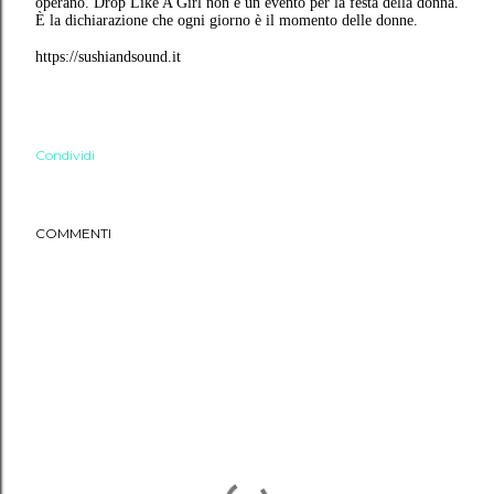
operano. Drop Like A Girl non è un evento per la festa della donna.
È la dichiarazione che ogni giorno è il momento delle donne.
https://sushiandsound.it
Condividi
COMMENTI