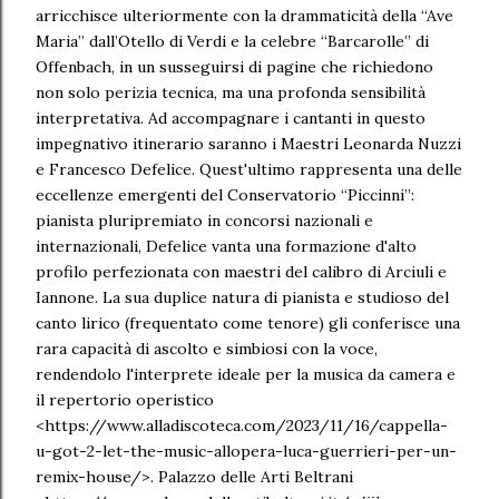
arricchisce ulteriormente con la drammaticità della “Ave
Maria” dall’Otello di Verdi e la celebre “Barcarolle” di
Offenbach, in un susseguirsi di pagine che richiedono
non solo perizia tecnica, ma una profonda sensibilità
interpretativa. Ad accompagnare i cantanti in questo
impegnativo itinerario saranno i Maestri Leonarda Nuzzi
e Francesco Defelice. Quest'ultimo rappresenta una delle
eccellenze emergenti del Conservatorio “Piccinni”:
pianista pluripremiato in concorsi nazionali e
internazionali, Defelice vanta una formazione d'alto
profilo perfezionata con maestri del calibro di Arciuli e
Iannone. La sua duplice natura di pianista e studioso del
canto lirico (frequentato come tenore) gli conferisce una
rara capacità di ascolto e simbiosi con la voce,
rendendolo l'interprete ideale per la musica da camera e
il repertorio operistico
<https://www.alladiscoteca.com/2023/11/16/cappella-
u-got-2-let-the-music-allopera-luca-guerrieri-per-un-
remix-house/>. Palazzo delle Arti Beltrani