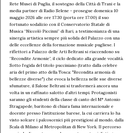
Rete Musei di Puglia, il sostegno della Città di Trani e la
media partner di Radio Selene - prosegue domenica 10
maggio 2026 alle ore 17:30 (porta ore 17:00) il suo
fortunato sodalizio con il Conservatorio Statale di
Musica “Niccolò Piccinni” di Bari, a testimonianza di una
sinergia artistica sempre più solida del Palazzo con una
delle eccellenze della formazione musicale pugliese. I
riflettori a Palazzo delle Arti Beltrani si riaccendono su
“Recondite Armonie”, il ciclo dedicato alla grande vocalità.
Sotto l’egida del titolo pucciniano (tratto dalla celebre
aria del primo atto della Tosca: "Recondita armonia di
bellezze diverse") che evoca la bellezza nelle sue diverse
sfumature, il Salone Beltrani si trasformerà ancora una
volta in un raffinato salotto d’altri tempi. Protagonisti
saranno gli studenti della classe di canto del M° Antonio
Stragapede, baritono di chiara fama internazionale e
docente presso l’istituzione barese, la cui carriera lo ha
visto solcare i palcoscenici più prestigiosi al mondo, dalla
Scala di Milano al Metropolitan di New York. Il percorso