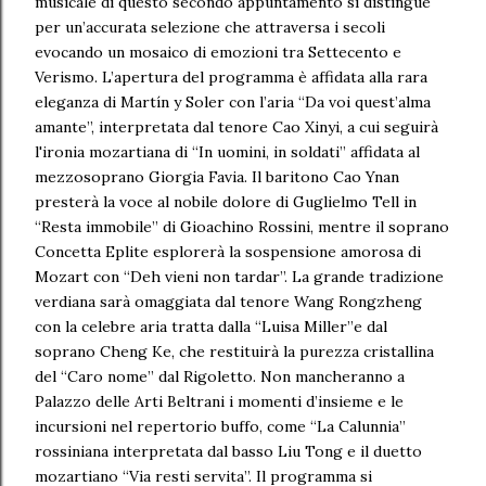
musicale di questo secondo appuntamento si distingue
per un’accurata selezione che attraversa i secoli
evocando un mosaico di emozioni tra Settecento e
Verismo. L’apertura del programma è affidata alla rara
eleganza di Martín y Soler con l’aria “Da voi quest’alma
amante”, interpretata dal tenore Cao Xinyi, a cui seguirà
l'ironia mozartiana di “In uomini, in soldati” affidata al
mezzosoprano Giorgia Favia. Il baritono Cao Ynan
presterà la voce al nobile dolore di Guglielmo Tell in
“Resta immobile” di Gioachino Rossini, mentre il soprano
Concetta Eplite esplorerà la sospensione amorosa di
Mozart con “Deh vieni non tardar”. La grande tradizione
verdiana sarà omaggiata dal tenore Wang Rongzheng
con la celebre aria tratta dalla “Luisa Miller”e dal
soprano Cheng Ke, che restituirà la purezza cristallina
del “Caro nome” dal Rigoletto. Non mancheranno a
Palazzo delle Arti Beltrani i momenti d’insieme e le
incursioni nel repertorio buffo, come “La Calunnia”
rossiniana interpretata dal basso Liu Tong e il duetto
mozartiano “Via resti servita”. Il programma si