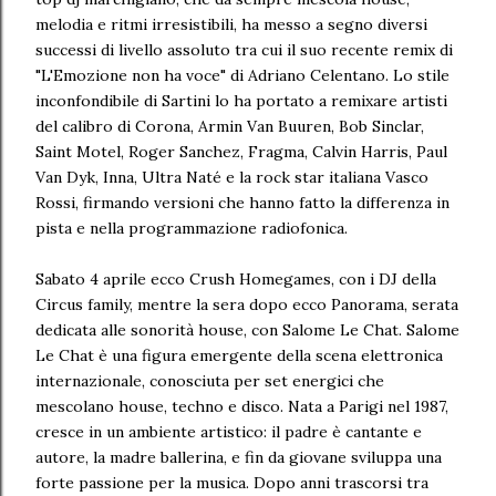
melodia e ritmi irresistibili, ha messo a segno diversi
successi di livello assoluto tra cui il suo recente remix di
"L'Emozione non ha voce" di Adriano Celentano. Lo stile
inconfondibile di Sartini lo ha portato a remixare artisti
del calibro di Corona, Armin Van Buuren, Bob Sinclar,
Saint Motel, Roger Sanchez, Fragma, Calvin Harris, Paul
Van Dyk, Inna, Ultra Naté e la rock star italiana Vasco
Rossi, firmando versioni che hanno fatto la differenza in
pista e nella programmazione radiofonica.
Sabato 4 aprile ecco Crush Homegames, con i DJ della
Circus family, mentre la sera dopo ecco Panorama, serata
dedicata alle sonorità house, con Salome Le Chat. Salome
Le Chat è una figura emergente della scena elettronica
internazionale, conosciuta per set energici che
mescolano house, techno e disco. Nata a Parigi nel 1987,
cresce in un ambiente artistico: il padre è cantante e
autore, la madre ballerina, e fin da giovane sviluppa una
forte passione per la musica. Dopo anni trascorsi tra