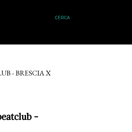
CERCA
UB - BRESCIA X
eatclub -