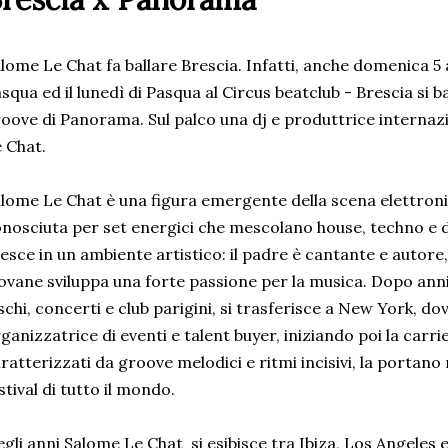
lome Le Chat fa ballare Brescia. Infatti, anche domenica 5 a
squa ed il lunedì di Pasqua al Circus beatclub - Brescia si ba
oove di Panorama. Sul palco una dj e produttrice internaz
 Chat.
lome Le Chat è una figura emergente della scena elettroni
nosciuta per set energici che mescolano house, techno e di
esce in un ambiente artistico: il padre è cantante e autore, 
ovane sviluppa una forte passione per la musica. Dopo anni
schi, concerti e club parigini, si trasferisce a New York, d
ganizzatrice di eventi e talent buyer, iniziando poi la carrie
ratterizzati da groove melodici e ritmi incisivi, la portano
stival di tutto il mondo.
gli anni Salome Le Chat si esibisce tra Ibiza, Los Angeles