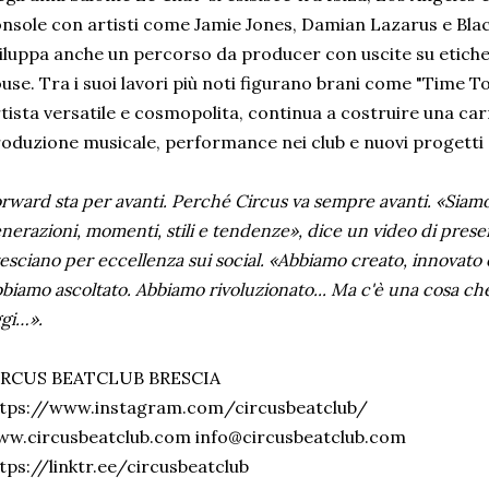
nsole con artisti come Jamie Jones, Damian Lazarus e Blac
iluppa anche un percorso da producer con uscite su etiche
use. Tra i suoi lavori più noti figurano brani come "Time T
tista versatile e cosmopolita, continua a costruire una car
oduzione musicale, performance nei club e nuovi progetti c
rward sta per avanti. Perché Circus va sempre avanti. «Siamo
nerazioni, momenti, stili e tendenze», dice un video di prese
esciano per eccellenza sui social. «Abbiamo creato, innovato e
biamo ascoltato. Abbiamo rivoluzionato... Ma c'è una cosa che
gi…».
IRCUS BEATCLUB BRESCIA
ttps://www.instagram.com/circusbeatclub/
ww.circusbeatclub.com info@circusbeatclub.com
tps://linktr.ee/circusbeatclub