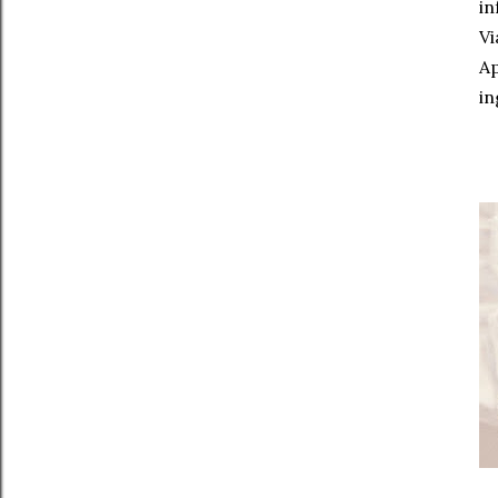
in
Vi
Ap
i