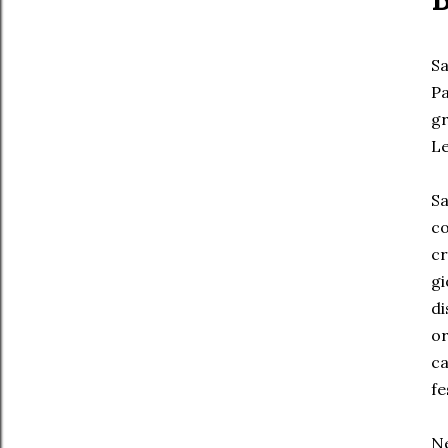
Sa
Pa
gr
Le
Sa
co
cr
gi
di
or
ca
fe
Ne