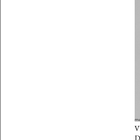
ma
V
D