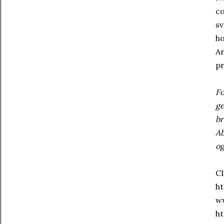
co
sv
ho
Ar
pr
Fo
ge
br
Ab
og
C
h
w
ht