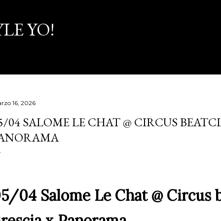
Passa ai contenuti principali
LE YO!
rzo 16, 2026
5/04 SALOME LE CHAT @ CIRCUS BEATCL
ANORAMA
5/04 Salome Le Chat @ Circus b
rescia x Panorama