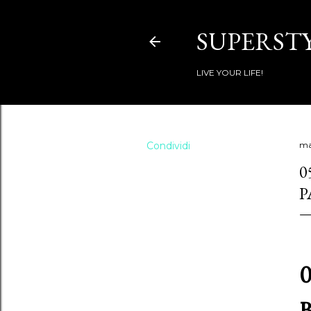
SUPERSTY
LIVE YOUR LIFE!
Condividi
ma
0
P
0
B