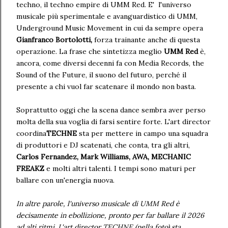
techno, il techno empire di UMM Red. E' l'universo
musicale più sperimentale e avanguardistico di UMM,
Underground Music Movement in cui da sempre opera
Gianfranco Bortolotti,
forza trainante anche di questa
operazione. La frase che sintetizza meglio
UMM Red
è,
ancora, come diversi decenni fa con Media Records, the
Sound of the Future, il suono del futuro, perché il
presente a chi vuol far scatenare il mondo non basta.
Soprattutto oggi che la scena dance sembra aver perso
molta della sua voglia di farsi sentire forte. L'art director
coordina
TECHNE
sta per mettere in campo una squadra
di produttori e DJ scatenati, che conta, tra gli altri,
Carlos Fernandez, Mark Williams, AWA, MECHANIC
FREAKZ
e molti altri talenti. I tempi sono maturi per
ballare con un'energia nuova.
In altre parole, l'universo musicale di UMM Red è
decisamente in ebollizione, pronto per far ballare il 2026
ad alti ritmi. L'art director TECHNE (nella foto) sta