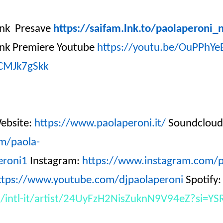
ink Presave
https://saifam.lnk.to/paolaperoni_
ink Premiere Youtube
https://youtu.be/OuPPhYe
CMJk7gSkk
ebsite:
https://www.paolaperoni.it/
Soundcloud
m/paola-
eroni1
Instagram:
https://www.instagram.com/p
ttps://www.youtube.com/djpaolaperoni
Spotify
/intl-it/artist/24UyFzH2NisZuknN9V94eZ?si=Y