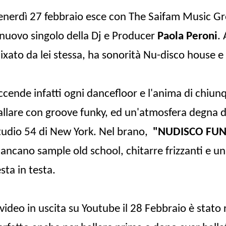
enerdì 27 febbraio esce con The Saifam Music Gr
l nuovo singolo della Dj e Producer
Paola Peroni
.
ixato da lei stessa, ha sonorità Nu-disco house e
ccende infatti ogni dancefloor e l'anima di chiunq
allare con groove funky, ed un'atmosfera degna de
tudio 54 di New York. Nel brano,
"NUDISCO FU
ancano
sample old school, chitarre frizzanti e u
esta in testa.
l video in uscita su Youtube il 28 Febbraio è stato r