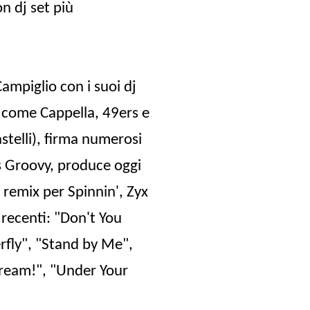
n dj set più
mpiglio con i suoi dj
i come Cappella, 49ers e
stelli), firma numerosi
s Groovy, produce oggi
 remix per Spinnin', Zyx
i recenti: "Don't You
erfly", "Stand by Me",
Dream!", "Under Your