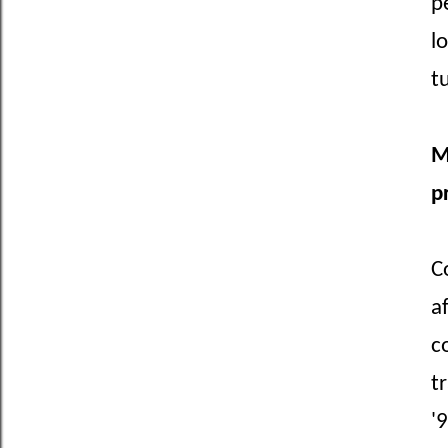
p
l
t
M
p
C
af
c
t
'