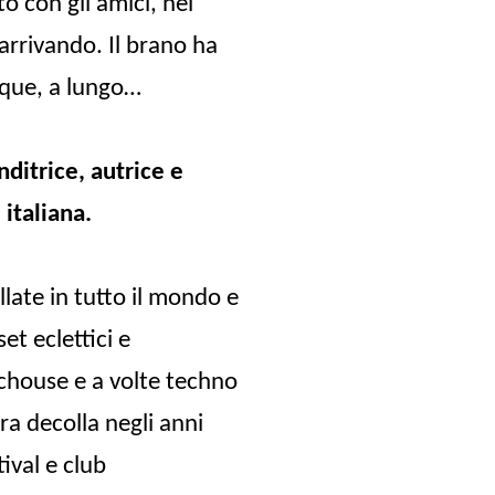
o con gli amici, nei
arrivando. Il brano ha
unque, a lungo…
ditrice, autrice e
 italiana.
late in tutto il mondo e
set eclettici e
echouse e a volte techno
ra decolla negli anni
ival e club