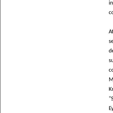
i
c
A
s
d
s
c
M
K
"
E