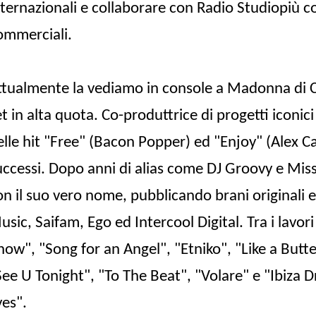
nternazionali e collaborare con Radio Studiopiù co
ommerciali.
ttualmente la vediamo in console a Madonna di Ca
et in alta quota.
Co-produttrice di progetti iconic
elle hit "Free" (Bacon Popper) ed "Enjoy" (Alex Ca
uccessi. Dopo anni di alias come DJ Groovy e Mis
on il suo vero nome, pubblicando brani originali e
usic, Saifam, Ego ed Intercool Digital. Tra i lavor
now", "Song for an Angel", "Etniko", "Like a Butt
See U Tonight", "To The Beat", "Volare" e "Ibiza 
yes".