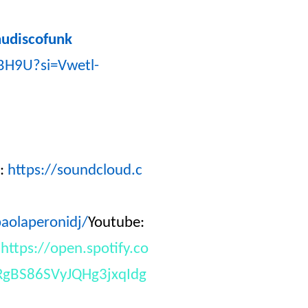
nudiscofunk
BH9U?si=Vwetl-
:
https://soundcloud.c
aolaperonidj/
Youtube:
:
https://open.spotify.co
SRgBS86SVyJQHg3jxqIdg