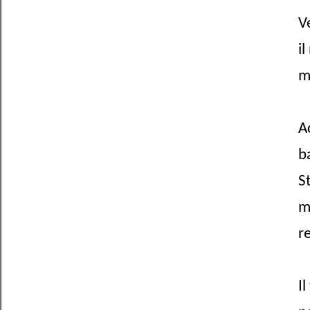
V
i
m
A
b
S
m
r
I