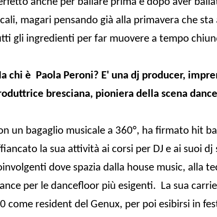
erfetto anche per ballare prima e dopo aver ballat
ocali, magari pensando già alla primavera che sta 
utti gli ingredienti per far muovere a tempo chi
a chi è
Paola Peroni? E' una dj producer, impren
roduttrice bresciana, pioniera della scena dance
on un bagaglio musicale a 360°, ha firmato hit bal
fiancato la sua attività ai corsi per DJ e ai suoi dj 
oinvolgenti dove spazia dalla house music, alla t
rance per le dancefloor più esigenti.
La sua carrie
90 come resident del Genux, per poi esibirsi in fest