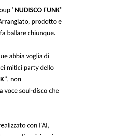
oup "
NUDISCO FUNK
"
 Arrangiato, prodotto e
 fa ballare chiunque.
ue abbia voglia di
i mitici party dello
NK
", non
na voce soul-disco che
ealizzato con l'AI,