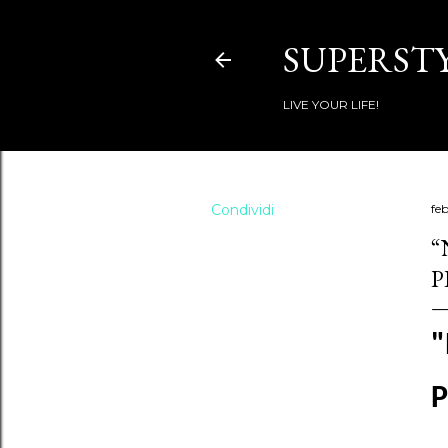
SUPERSTY
LIVE YOUR LIFE!
Condividi
fe
“
P
"
P