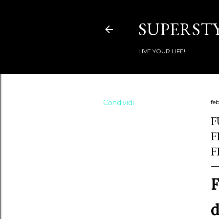
SUPERSTY
LIVE YOUR LIFE!
Condividi
fe
F
F
F
F
d