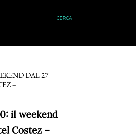
CERCA
WEEKEND DAL 27
EZ –
00: il weekend
tel Costez –