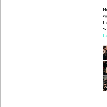
Ho
vi
In
We
I