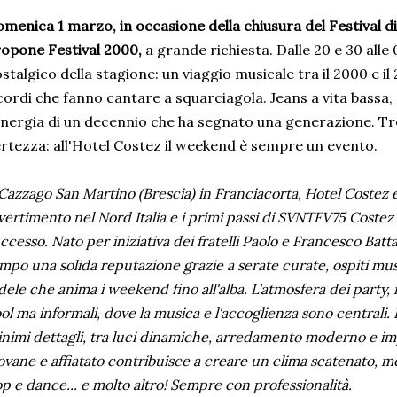
menica 1 marzo, in occasione della chiusura del Festival d
opone Festival 2000,
a grande richiesta. Dalle 20 e 30 alle 0
stalgico della stagione: un viaggio musicale tra il 2000 e il 
cordi che fanno cantare a squarciagola. Jeans a vita bassa,
energia di un decennio che ha segnato una generazione. Tre
rtezza: all'Hotel Costez il weekend è sempre un evento.
Cazzago San Martino (Brescia) in Franciacorta, Hotel Costez è 
vertimento nel Nord Italia e i primi passi di SVNTFV75 Coste
ccesso. Nato per iniziativa dei fratelli Paolo e Francesco Batta
mpo una solida reputazione grazie a serate curate, ospiti music
dele che anima i weekend fino all'alba. L'atmosfera dei party, i
ol ma informali, dove la musica e l'accoglienza sono centrali.
nimi dettagli, tra luci dinamiche, arredamento moderno e imp
ovane e affiatato contribuisce a creare un clima scatenato, m
p e dance... e molto altro! Sempre con professionalità.