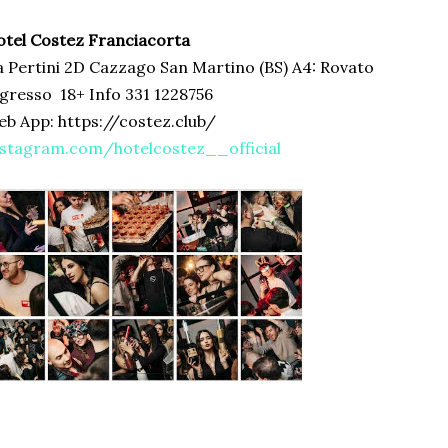
tel Costez Franciacorta
a Pertini 2D Cazzago San Martino (BS) A4: Rovato
gresso 18+ Info 331 1228756
b App: https://costez.club/
nstagram.com/hotelcostez__official