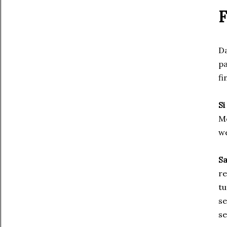
F
Da
pa
fi
Si
Me
we
Sa
re
tu
se
se