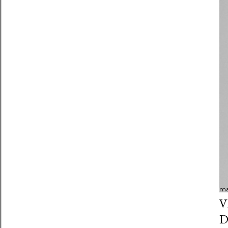
ma
V
D