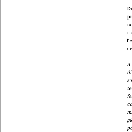
Do
pr
no
ri
l'
ce
A 
di
su
te
fe
co
mi
gi
po