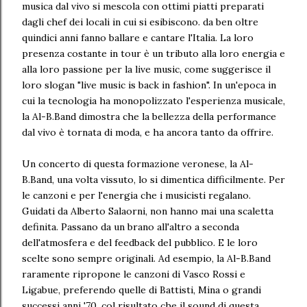
musica dal vivo si mescola con ottimi piatti preparati
dagli chef dei locali in cui si esibiscono. da ben oltre
quindici anni fanno ballare e cantare l'Italia. La loro
presenza costante in tour è un tributo alla loro energia e
alla loro passione per la live music, come suggerisce il
loro slogan "live music is back in fashion". In un'epoca in
cui la tecnologia ha monopolizzato l'esperienza musicale,
la Al-B.Band dimostra che la bellezza della performance
dal vivo è tornata di moda, e ha ancora tanto da offrire.
Un concerto di questa formazione veronese, la Al-
B.Band, una volta vissuto, lo si dimentica difficilmente. Per
le canzoni e per l'energia che i musicisti regalano.
Guidati da Alberto Salaorni, non hanno mai una scaletta
definita. Passano da un brano all'altro a seconda
dell'atmosfera e del feedback del pubblico. E le loro
scelte sono sempre originali. Ad esempio, la Al-B.Band
raramente ripropone le canzoni di Vasco Rossi e
Ligabue, preferendo quelle di Battisti, Mina o grandi
successi anni '70, col risultato che il sound di questa