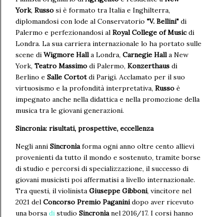
York
,
Russo
si è formato tra Italia e Inghilterra,
diplomandosi con lode al Conservatorio
"V. Bellini"
di
Palermo e perfezionandosi al
Royal College of Music
di
Londra. La sua carriera internazionale lo ha portato sulle
scene di
Wigmore Hall
a Londra,
Carnegie Hall
a New
York,
Teatro Massimo
di Palermo,
Konzerthaus
di
Berlino e
Salle Cortot
di Parigi. Acclamato per il suo
virtuosismo e la profondità interpretativa,
Russo
è
impegnato anche nella didattica e nella promozione della
musica tra le giovani generazioni.
Sincronìa: risultati, prospettive, eccellenza
Negli anni
Sincronìa
forma ogni anno oltre cento allievi
provenienti da tutto il mondo e sostenuto, tramite borse
di studio e percorsi di specializzazione, il successo di
giovani musicisti poi affermatisi a livello internazionale.
Tra questi, il violinista
Giuseppe Gibboni
, vincitore nel
2021 del
Concorso Premio Paganini
dopo aver ricevuto
una borsa
di
studio
Sincronìa
nel 2016/17. I corsi hanno