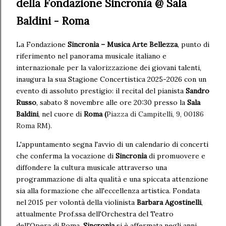
della Fondazione Sincronìa @ Sala
Baldini - Roma
La Fondazione
Sincronìa – Musica Arte Bellezza
, punto di
riferimento nel panorama musicale italiano e
internazionale per la valorizzazione dei giovani talenti,
inaugura la sua Stagione Concertistica 2025-2026 con un
evento di assoluto prestigio: il recital del pianista
Sandro
Russo
, sabato 8 novembre alle ore 20:30 presso la
Sala
Baldini
, nel cuore di
Roma (
Piazza di Campitelli, 9, 00186
Roma RM).
L'appuntamento segna l'avvio di un calendario di concerti
che conferma la vocazione di
Sincronìa
di promuovere e
diffondere la cultura musicale attraverso una
programmazione di alta qualità e una spiccata attenzione
sia alla formazione che all'eccellenza artistica. Fondata
nel 2015 per volontà della violinista
Barbara Agostinelli
,
attualmente Prof.ssa dell'Orchestra del Teatro
dell'Opera di Roma,
Sincronìa
si è affermata negli anni