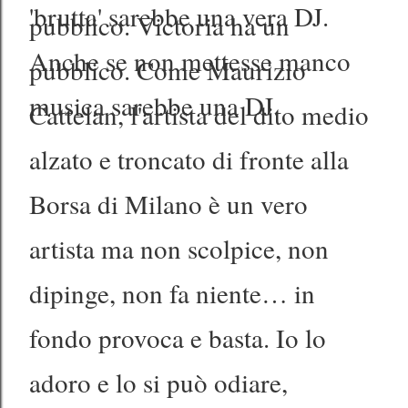
'brutta' sarebbe una vera DJ.
pubblico. Victoria ha un
Anche se non mettesse manco
pubblico. Come Maurizio
musica sarebbe una DJ.
Cattelan, l'artista del dito medio
alzato e troncato di fronte alla
Borsa di Milano è un vero
artista ma non scolpice, non
dipinge, non fa niente… in
fondo provoca e basta. Io lo
adoro e lo si può odiare,