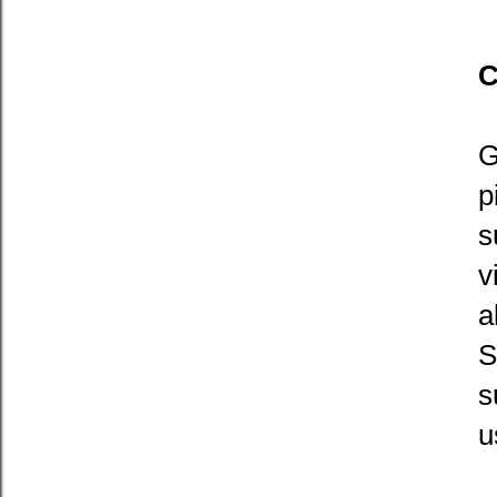
C
G
p
s
v
a
S
s
u