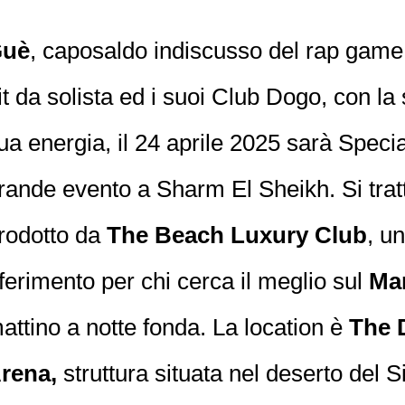
uè
,
caposaldo indiscusso del rap game c
it da solista ed i suoi Club Dogo,
con la
ua energia, il 24 aprile 2025 sarà Speci
rande evento a Sharm El Sheikh.
Si tra
rodotto da
The Beach Luxury Club
, u
iferimento per chi cerca il meglio sul
Ma
attino a notte fonda. La location è
The 
rena,
struttura situata nel deserto del Si