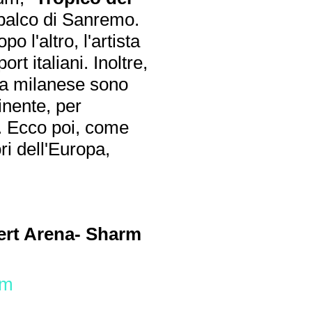
 palco di Sanremo.
 l'altro, l'artista
rt italiani. Inoltre,
sta milanese sono
inente, per
.
Ecco poi, come
ori dell'Europa,
ert Arena- Sharm
rm