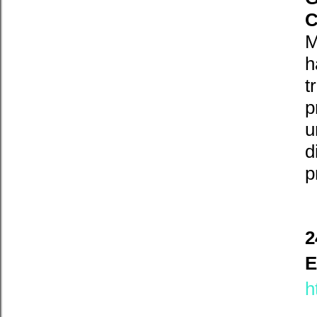
C
M
h
t
p
d
p
2
E
h