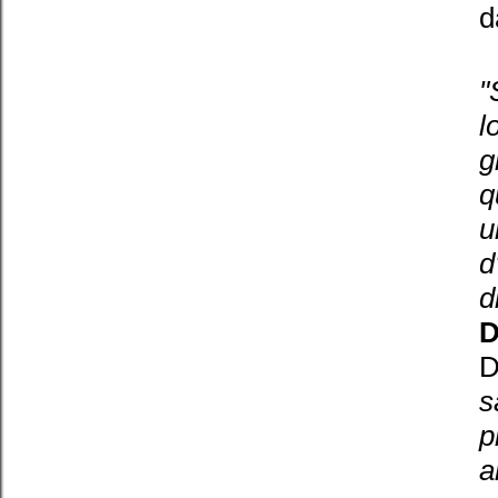
d
"
l
g
q
u
d
d
D
D
s
p
a