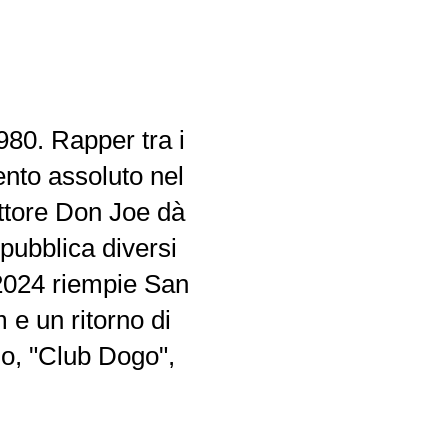
980. Rapper tra i
mento assoluto nel
ttore Don Joe dà
 pubblica diversi
2024 riempie San
 e un ritorno di
o, "Club Dogo",