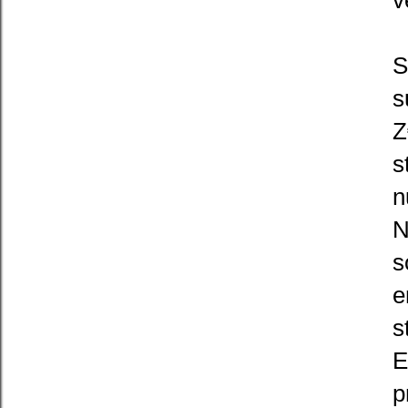
v
S
s
Z
s
n
N
s
e
s
E
p