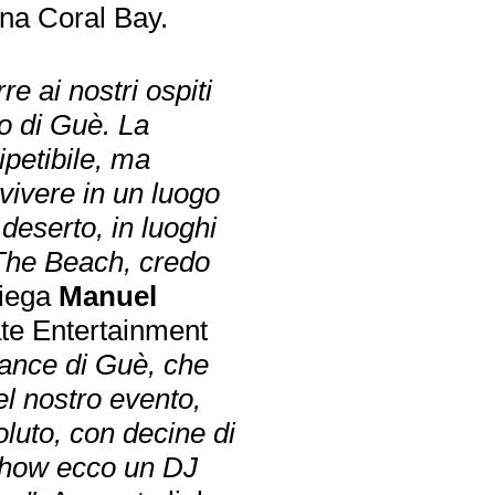
na Coral Bay.
e ai nostri ospiti
lo di Guè. La
petibile, ma
vivere in un luogo
deserto, in luoghi
The Beach, credo
piega
Manuel
ate Entertainment
ance di Guè, che
l nostro evento,
luto, con decine di
e show ecco un DJ