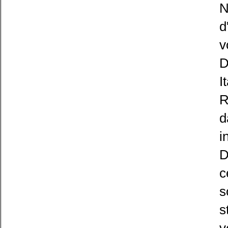
N
d
v
D
I
R
d
i
D
c
s
s