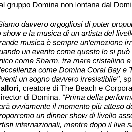
al gruppo Domina non lontana dal Domi
Siamo davvero orgogliosi di poter proporr
o show e la musica di un artista del livel
rande musica è sempre un'emozione irri
uando un evento come questo lo si può 
nico come Sharm, tra mare cristallino e 
'eccellenza come Domina Coral Bay e 
iventi un sogno davvero irresistibile"
, s
allori
, creatore di The Beach e Corpor
irector di Domina.
"Prima della perform
arà ovviamente il momento più atteso de
roporremo un dinner show di livello asso
rtisti internazionali, mentre dopo il liv