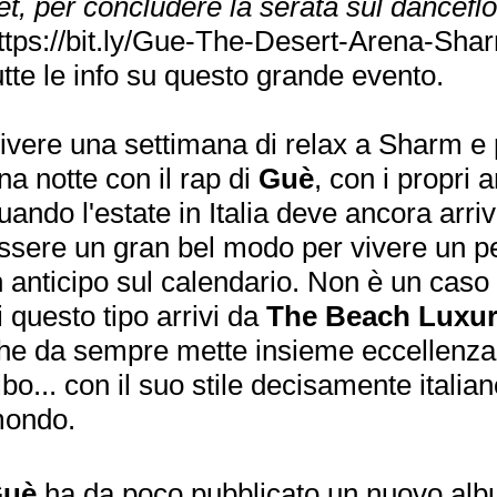
et, per concludere la serata sul dancefl
ttps://bit.ly/Gue-The-Desert-Arena-Sha
utte le info su questo grande evento.
ivere una settimana di relax a Sharm e 
na notte con il rap di
Guè
, con i propri 
uando l'estate in Italia deve ancora arr
ssere un gran bel modo per vivere un p
n anticipo sul calendario. Non è un cas
i questo tipo arrivi da
The Beach Luxur
he da sempre mette insieme eccellenza,
ibo... con il suo stile decisamente italiano,
ondo.
uè
ha da poco pubblicato un nuovo alb