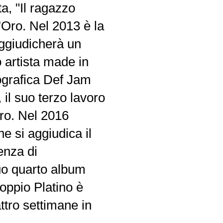
a, "Il ragazzo
'Oro. Nel 2013 è la
aggiudicherà un
o artista made in
cografica Def Jam
 il suo terzo lavoro
Oro. Nel 2016
e si aggiudica il
enza di
 suo quarto album
doppio Platino è
ttro settimane in