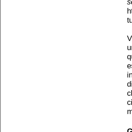
s
h
t
V
u
q
e
i
d
c
c
m
G