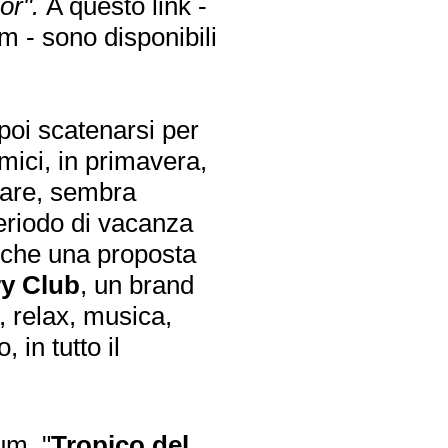
oor".
A questo link -
rm
- sono disponibili
poi scatenarsi per
amici, in primavera,
ivare, sembra
eriodo di vacanza
o che una proposta
y Club
, un brand
 relax, musica,
 in tutto il
um, "
Tropico del