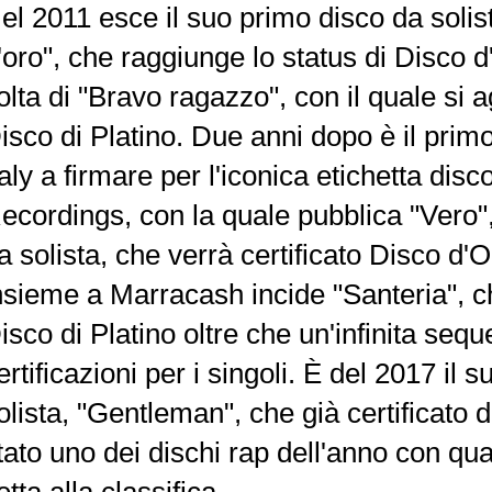
el 2011 esce il suo primo disco da solist
'oro", che raggiunge lo status di Disco d
olta di "Bravo ragazzo", con il quale si 
isco di Platino. Due anni dopo è il prim
taly a firmare per l'iconica etichetta dis
ecordings, con la quale pubblica "Vero",
a solista, che verrà certificato Disco d'
nsieme a Marracash incide "Santeria", ch
isco di Platino oltre che un'infinita sequ
ertificazioni per i singoli. È del 2017 il
olista, "Gentleman", che già certificato 
tato uno dei dischi rap dell'anno con qua