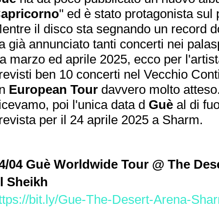
apricorno
" ed è stato protagonista sul
entre il disco sta segnando un record dopo
a già annunciato tanti concerti nei palaspo
ra marzo ed aprile 2025, ecco per l'arti
revisti ben 10 concerti nel Vecchio Cont
un
European Tour
davvero molto atteso
icevamo, poi l'unica data d
Guè
al di fu
revista per il 24 aprile 2025 a Sharm.
4/04 Guè Worldwide Tour @ The Des
l Sheikh
ttps://bit.ly/Gue-The-Desert-Arena-Sha