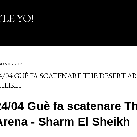
Passa ai contenuti principali
LE YO!
rzo 06, 2025
4/04 GUÈ FA SCATENARE THE DESERT A
HEIKH
24/04 Guè fa scatenare T
Arena - Sharm El Sheikh