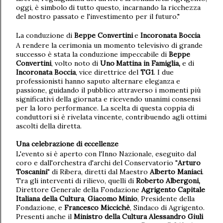
oggi,
è
simbolo
di
tutto
questo, incarnando la ricchezza
del nostro passato e l'investimento per il futuro."
La
conduzione
di
Beppe
Convertini
e
Incoronata
Boccia
A rendere la cerimonia un momento televisivo di grande
successo è stata la conduzione impeccabile
di
Beppe
Convertini
,
volto
noto
di
Uno
Mattina
in Famiglia,
e
di
Incoronata Boccia
, vice direttrice del
TG1
. I due
professionisti hanno saputo alternare eleganza e
passione, guidando il pubblico attraverso i momenti più
significativi della giornata e ricevendo unanimi consensi
per la loro performance.
La scelta di questa coppia di
conduttori si è rivelata vincente, contribuendo agli ottimi
ascolti della diretta.
Una
celebrazione di
eccellenze
L'evento si è aperto con l'Inno Nazionale, eseguito dal
coro e dall'orchestra d'archi del Conservatorio "
Arturo
Toscanini
" di Ribera, diretti dal Maestro
Alberto Maniaci
.
Tra gli interventi di rilievo, quelli di
Roberto Albergoni,
Direttore Generale della Fondazione
Agrigento
Capitale
Italiana
della
Cultura
,
Giacomo
Minio
,
Presidente
della
Fondazione,
e
Francesco Miccichè
, Sindaco di Agrigento.
Presenti anche il
Ministro della Cultura Alessandro Giuli