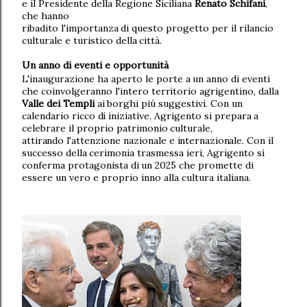
e il Presidente della Regione Siciliana
Renato Schifani
,
che hanno
ribadito
l'importanza
di
questo
progetto
per
il
rilancio
culturale
e
turistico
della
città.
Un
anno
di
eventi e
opportunità
L'inaugurazione
ha
aperto
le
porte
a
un
anno
di
eventi
che coinvolgeranno
l'intero
territorio
agrigentino,
dalla
Valle
dei
Templi
ai
borghi
più
suggestivi.
Con
un
calendario
ricco
di
iniziative,
Agrigento
si
prepara
a
celebrare
il
proprio
patrimonio
culturale,
attirando
l'attenzione
nazionale
e
internazionale.
Con
il
successo
della
cerimonia
trasmessa
ieri,
Agrigento
si
conferma
protagonista
di
un 2025 che promette di
essere un vero e proprio inno alla cultura italiana.