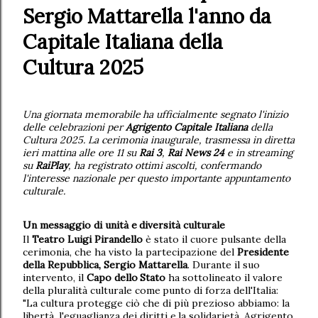
Sergio
Mattarella
l'anno
da
Capitale
Italiana
della
Cultura
2025
Una
giornata
memorabile
ha
ufficialmente
segnato
l'inizio
delle
celebrazioni
per
Agrigento Capitale Italiana
della
Cultura 2025. La cerimonia inaugurale, trasmessa in diretta
ieri mattina alle ore 11 su
Rai 3
,
Rai News 24
e in streaming
su
RaiPlay
, ha registrato ottimi ascolti, confermando
l'interesse nazionale per questo importante appuntamento
culturale.
Un
messaggio
di
unità
e
diversità
culturale
Il
Teatro Luigi Pirandello
è stato il cuore pulsante della
cerimonia, che ha visto la partecipazione del
Presidente
della Repubblica, Sergio Mattarella
. Durante il suo
intervento,
il
Capo
dello
Stato
ha
sottolineato
il
valore
della
pluralità
culturale
come
punto di forza dell'Italia:
"La cultura protegge ciò che di più prezioso abbiamo: la
libertà, l'eguaglianza
dei
diritti
e
la
solidarietà.
Agrigento,