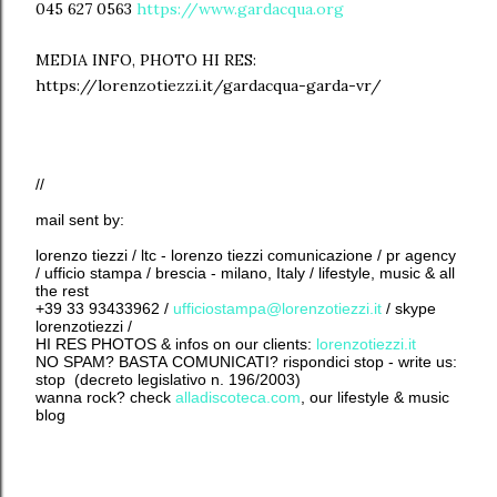
045 627 0563
https://www.gardacqua.org
MEDIA INFO, PHOTO HI RES:
https://lorenzotiezzi.it/gardacqua-garda-vr/
//
mail sent by:
lorenzo tiezzi / ltc - lorenzo tiezzi comunicazione / pr agency
/ ufficio stampa / brescia - milano, Italy / lifestyle, music & all
the rest
+39 33 93433962 /
ufficiostampa@lorenzotiezzi.it
/ skype
lorenzotiezzi /
HI RES PHOTOS & infos on our clients:
lorenzotiezzi.it
NO SPAM? BASTA COMUNICATI? rispondici stop - write us:
stop (decreto legislativo n. 196/2003)
wanna rock? check
alladiscoteca.com
, our lifestyle & music
blog