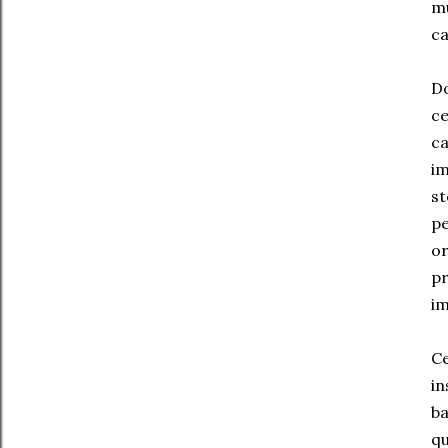
mu
ca
Do
ce
ca
im
st
pe
or
pr
im
Ce
in
ba
qu