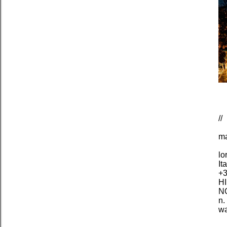
//
ma
lo
It
+3
HI
NO
n.
wa