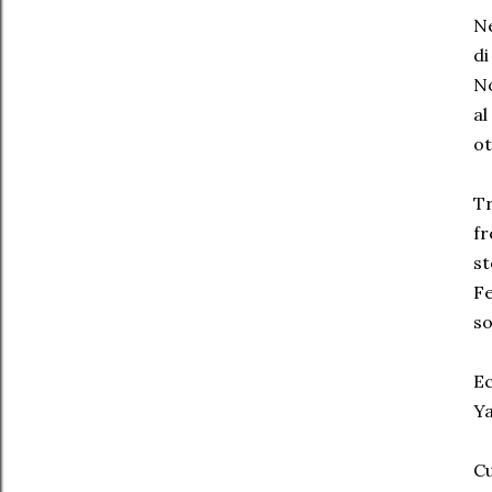
Ne
di
No
al
ot
Tr
fr
st
Fe
so
Ec
Ya
Cu