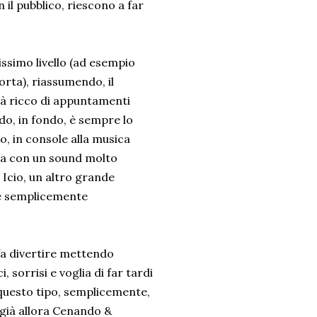
il pubblico, riescono a far
issimo livello (ad esempio
orta), riassumendo, il
ià ricco di appuntamenti
do, in fondo, è sempre lo
o, in console alla musica
lia con un sound molto
Icio, un altro grande
 è semplicemente
 fa divertire mettendo
 sorrisi e voglia di far tardi
 questo tipo, semplicemente,
 già allora Cenando &