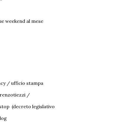
due weekend al mese
ncy / ufficio stampa
orenzotiezzi /
op (decreto legislativo
blog