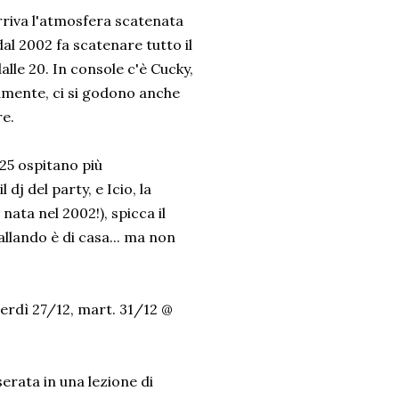
arriva l'atmosfera scatenata
al 2002 fa scatenare tutto il
lle 20. In console c'è Cucky,
iamente, ci si godono anche
re.
025 ospitano più
j del party, e Icio, la
nata nel 2002!), spicca il
llando è di casa... ma non
erdì 27/12, mart. 31/12 @
erata in una lezione di