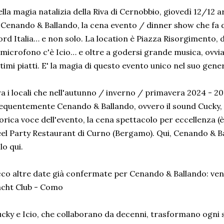
lla magia natalizia della Riva di Cernobbio, giovedì 12/12 
 Cenando & Ballando, la cena evento / dinner show che fa d
rd Italia… e non solo. La location è Piazza Risorgimento, da
 microfono c'è Icio… e oltre a godersi grande musica, ovv
timi piatti. E' la magia di questo evento unico nel suo gene
a i locali che nell'autunno / inverno / primavera 2024 - 2
equentemente Cenando & Ballando, ovvero il sound Cucky, il d
orica voce dell'evento, la cena spettacolo per eccellenza (è 
el Party Restaurant di Curno (Bergamo). Qui, Cenando & Ba
lo qui.
co altre date già confermate per Cenando & Ballando: ven
cht Club - Como
cky e Icio, che collaborano da decenni, trasformano ogni s