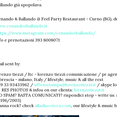
llando già spopolava.
nando & Ballando @ Feel Party Restaurant - Curno (BG), 
ww.cenandoeballando.it
ttps://www.instagram.com/cenandoeballando/
fo e prenotazioni 393 8008071
il sent by:
renzo tiezzi / ltc - lorenzo tiezzi comunicazione / pr age
brescia - milano, Italy / lifestyle, music & all the rest
39 33 93433962 /
ufficiostampa@lorenzotiezzi.it
/ skype l
 RES PHOTOS & infos on our clients:
lorenzotiezzi.it
 SPAM? BASTA COMUNICATI? rispondici stop - write us: st
 196/2003)
anna rock? check
alladiscoteca.com
, our lifestyle & music 