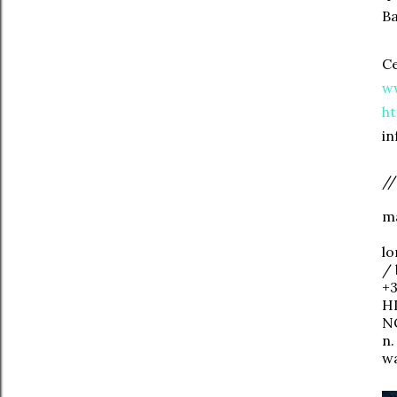
Ba
Ce
w
h
in
//
ma
lo
/ 
+
HI
NO
n.
w