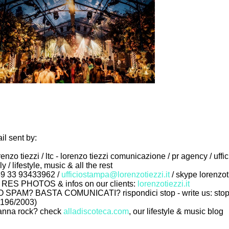
il sent by:
renzo tiezzi / ltc - lorenzo tiezzi comunicazione / pr agency / uffi
aly / lifestyle, music & all the rest
9 33 93433962 /
ufficiostampa@lorenzotiezzi.it
/ skype lorenzot
 RES PHOTOS & infos on our clients:
lorenzotiezzi.it
 SPAM? BASTA COMUNICATI? rispondici stop - write us: stop (
 196/2003)
nna rock? check
alladiscoteca.com
, our lifestyle & music blog