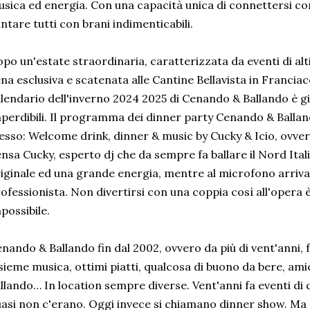
sica ed energia. Con una capacità unica di connettersi con 
ntare tutti con brani indimenticabili.
po un'estate straordinaria, caratterizzata da eventi di alt
na esclusiva e scatenata alle Cantine Bellavista in Franciac
lendario dell'inverno 2024 2025 di Cenando & Ballando è g
perdibili. Il programma dei dinner party Cenando & Ballan
esso: Welcome drink, dinner & music by Cucky & Icio, ovver
nsa Cucky, esperto dj che da sempre fa ballare il Nord Ita
iginale ed una grande energia, mentre al microfono arriva 
ofessionista. Non divertirsi con una coppia così all'opera
possibile.
nando & Ballando fin dal 2002, ovvero da più di vent'anni,
sieme musica, ottimi piatti, qualcosa di buono da bere, amici,
llando… In location sempre diverse. Vent'anni fa eventi di
asi non c'erano. Oggi invece si chiamano dinner show. Ma