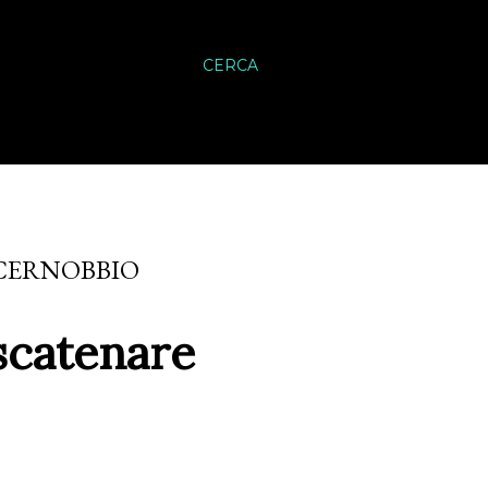
CERCA
CERNOBBIO
scatenare