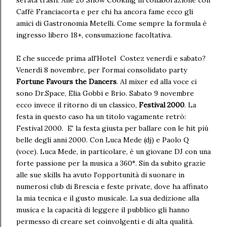
serata trash. Alle 20 Show Cooking in collaborazione con
Caffè Franciacorta e per chi ha ancora fame ecco gli
amici di Gastronomia Metelli. Come sempre la formula è
ingresso libero 18+, consumazione facoltativa.
E che succede prima all'Hotel Costez venerdì e sabato?
Venerdì 8 novembre, per l'ormai consolidato party
Fortune Favours the Dancers
. Al mixer ed alla voce ci
sono Dr.Space, Elia Gobbi e Brio. Sabato 9 novembre
ecco invece il ritorno di un classico,
Festival 2000
. La
festa in questo caso ha un titolo vagamente retrò:
Festival 2000. E' la festa giusta per ballare con le hit più
belle degli anni 2000. Con Luca Mede (dj) e Paolo Q
(voce). Luca Mede, in particolare, è un giovane DJ con una
forte passione per la musica a 360°. Sin da subito grazie
alle sue skills ha avuto l'opportunità di suonare in
numerosi club di Brescia e feste private, dove ha affinato
la mia tecnica e il gusto musicale. La sua dedizione alla
musica e la capacità di leggere il pubblico gli hanno
permesso di creare set coinvolgenti e di alta qualità.