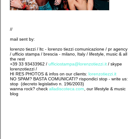
//
mail sent by:
lorenzo tiezzi / ltc - lorenzo tiezzi comunicazione / pr agency
/ ufficio stampa / brescia - milano, Italy / lifestyle, music & all
the rest
+39 33 93433962 /
ufficiostampa@lorenzotiezzi.it
/ skype
lorenzotiezzi /
HI RES PHOTOS & infos on our clients:
lorenzotiezzi.it
NO SPAM? BASTA COMUNICATI? rispondici stop - write us:
stop (decreto legislativo n. 196/2003)
wanna rock? check
alladiscoteca.com
, our lifestyle & music
blog