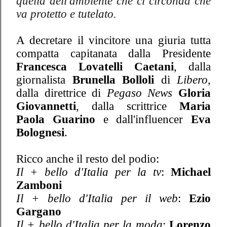
quella dell'ambiente che ci circonda che
va protetto e tutelato.
A decretare il vincitore una giuria tutta
compatta capitanata dalla Presidente
Francesca Lovatelli Caetani
, dalla
giornalista
Brunella Bolloli
di
Libero
,
dalla direttrice di
Pegaso News
Gloria
Giovannetti
, dalla scrittrice
Maria
Paola Guarino
e dall'influencer
Eva
Bolognesi
.
Ricco anche il resto del podio:
Il + bello d'Italia per la tv
:
Michael
Zamboni
Il + bello d'Italia per il web
:
Ezio
Gargano
Il + bello d'Italia per la moda
:
Lorenzo