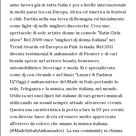
anno lavora già in tutta Italia e poi a livello internazionale
in molti paesi tra cui Europa, Africa ed America in festival
e club. Partita nella sua terra di Romagna ed inizialmente
come light-dj nelle migliori discoteche. Crea uno
spettacolo di sole artiste donne in console "Satin Girls
show". Nel 2009 vince "migliori dj donna Italiana" nei
Trend Awards ed Europea in Pink Armada. Nel 2011
diventa testimonial & ambassador di Pioneer e di vari
brands specie nel settore beauty, benessere,
automobilistico, beverage e moda. Si è specializzata
come dj con i brands e nel lusso "Luxury & Fashion
Dj".Oggi è ambasciatrice del Made in Italy portando lo
stile, l'eleganza e la musica, anche italiana, nel mondo.
Utilizza nei suoi djset hit italiane di vari generi musicali
utilizzando un sound sempre attuale attraverso i remix.
Questa sua caratteristica la porta a fare la DJ per eventi
con diverse fasce di età ed essere molto apprezzata
all'estero da coloro che amano la musica italiana.
(#MadeInItalyAmbassador) La sua community si chiama