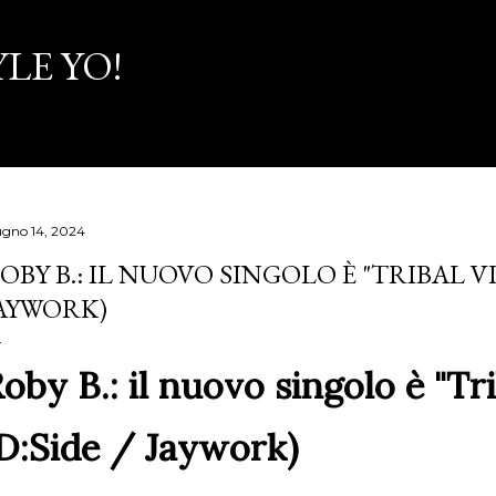
Passa ai contenuti principali
LE YO!
ugno 14, 2024
OBY B.: IL NUOVO SINGOLO È "TRIBAL VIB
AYWORK)
oby B.: il nuovo singolo è "Tr
D:Side / Jaywork)