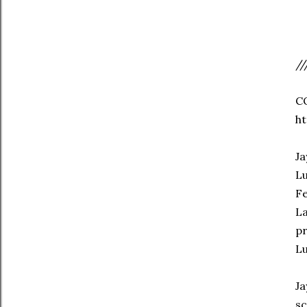
//
C
h
Ja
Lu
Fe
La
pr
Lu
Ja
sc