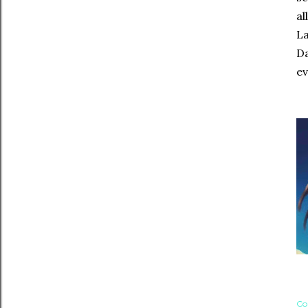
al
La
Da
ev
Co