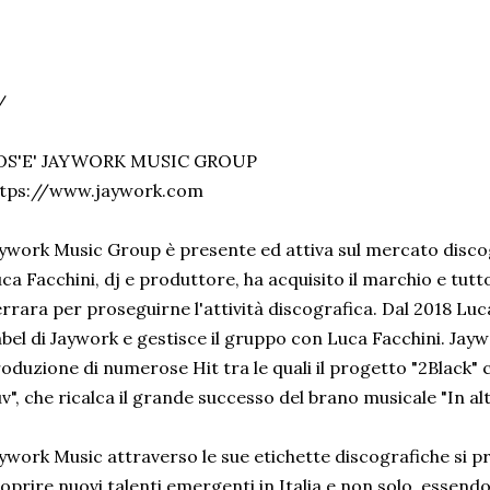
/
OS'E' JAYWORK MUSIC GROUP
ttps://www.jaywork.com
ywork Music Group è presente ed attiva sul mercato discog
ca Facchini, dj e produttore, ha acquisito il marchio e tutt
rrara per proseguirne l'attività discografica. Dal 2018 Luc
bel di Jaywork e gestisce il gruppo con Luca Facchini. Jaywo
oduzione di numerose Hit tra le quali il progetto "2Black" 
v", che ricalca il grande successo del brano musicale "In a
ywork Music attraverso le sue etichette discografiche si p
oprire nuovi talenti emergenti in Italia e non solo, essend