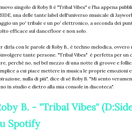
 nuovo singolo di Roby B è "Tribal Vibes" e l'ha appena pubbl
SIDE, una delle tante label dell'universo musicale di Jaywo
aggio un po' tribale e un po' elettronico, a seconda dei punt
lto efficace sul dancefloor e non solo.
r dirla con le parole di Roby B., è techno melodica, ovver
involgere tante persone. "Tribal Vibes" è perfetta per un dj
re, perché no, nel bel mezzo di una notte di groove e foll
mplice a cui piace mettere in musica le proprie emozioni 
pirazione, nulla di più", dice di sé Roby B. "Mi sento vera
no in studio e dietro alla mia console in discoteca".
oby B. - "Tribal Vibes" (D:Si
u Spotify