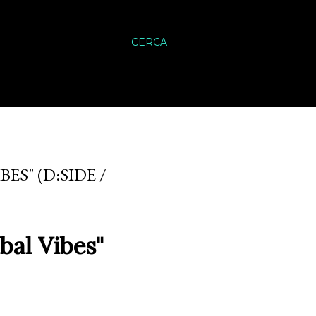
CERCA
ES" (D:SIDE /
ibal Vibes"