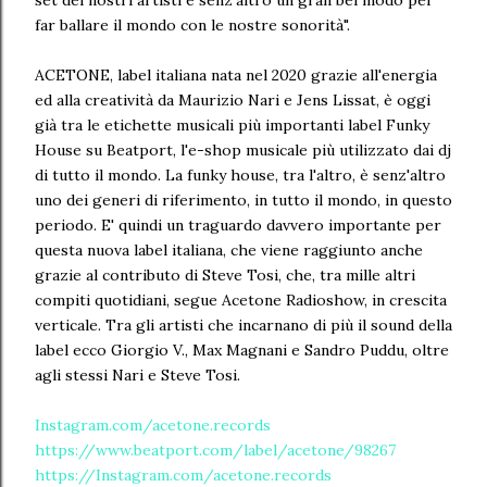
set dei nostri artisti è senz'altro un gran bel modo per
far ballare il mondo con le nostre sonorità".
ACETONE, label italiana nata nel 2020 grazie all'energia
ed alla creatività da Maurizio Nari e Jens Lissat, è oggi
già tra le etichette musicali più importanti label Funky
House su Beatport, l'e-shop musicale più utilizzato dai dj
di tutto il mondo. La funky house, tra l'altro, è senz'altro
uno dei generi di riferimento, in tutto il mondo, in questo
periodo. E' quindi un traguardo davvero importante per
questa nuova label italiana, che viene raggiunto anche
grazie al contributo di Steve Tosi, che, tra mille altri
compiti quotidiani, segue Acetone Radioshow, in crescita
verticale. Tra gli artisti che incarnano di più il sound della
label ecco Giorgio V., Max Magnani e Sandro Puddu, oltre
agli stessi Nari e Steve Tosi.
Instagram.com/acetone.records
https://www.beatport.com/label/acetone/98267
https://Instagram.com/acetone.records