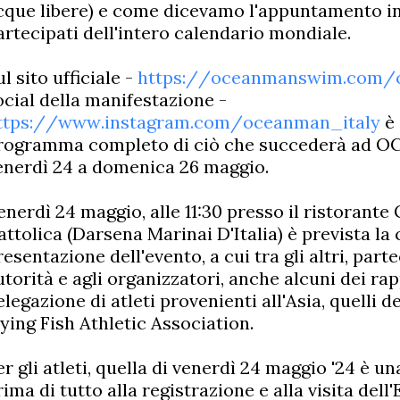
cque libere) e come dicevamo l'appuntamento in
artecipati dell'intero calendario mondiale.
ul sito ufficiale -
https://oceanmanswim.com/ca
ocial della manifestazione -
ttps://www.instagram.com/oceanman_italy
è 
rogramma completo di ciò che succederà ad O
enerdì 24 a domenica 26 maggio.
enerdì 24 maggio, alle 11:30 presso il ristorante
attolica (Darsena Marinai D'Italia) è prevista l
resentazione dell'evento, a cui tra gli altri, part
utorità e agli organizzatori, anche alcuni dei rap
elegazione di atleti provenienti all'Asia, quelli d
lying Fish Athletic Association.
er gli atleti, quella di venerdì 24 maggio '24 è u
rima di tutto alla registrazione e alla visita dell