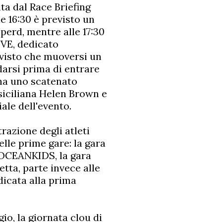
ita dal Race Briefing
le 16:30 è previsto un
perd, mentre alle 17:30
VE, dedicato
: visto che muoversi un
arsi prima di entrare
ena uno scatenato
 siciliana Helen Brown e
ale dell'evento.
razione degli atleti
lle prime gare: la gara
a OCEANKIDS, la gara
tta, parte invece alle
dicata alla prima
o, la giornata clou di