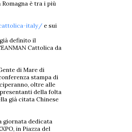
 Romagna è tra i più
ttolica-italy/
e sui
già definito il
CEANMAN Cattolica da
 Gente di Mare di
a conferenza stampa di
eciperanno, oltre alle
presentanti della folta
ella già citata Chinese
na giornata dedicata
'EXPO, in Piazza del