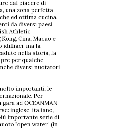
 pure dal piacere di
a, una zona perfetta
iche ed ottima cucina.
enti da diversi paesi
ish Athletic
g Kong, Cina, Macao e
idilliaci, ma la
aduto nella storia, fa
mpre per qualche
anche diversi nuotatori
molto importanti, le
rnazionale. Per
eti in gara ad OCEANMAN
se: inglese, italiano,
iù importante serie di
nuoto "open water" (in