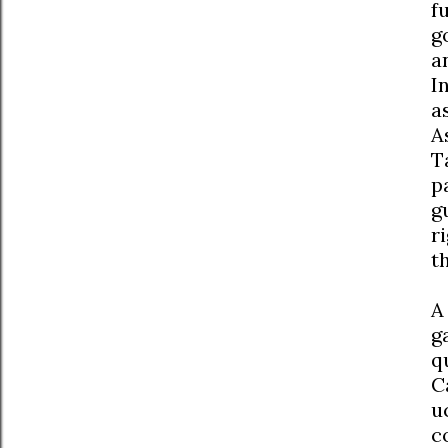
fu
g
a
I
a
A
T
p
g
r
t
A
g
q
C
u
c