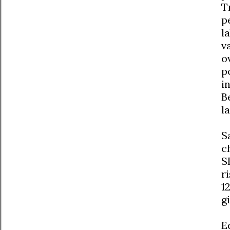
T
p
l
v
o
p
i
B
l
S
c
S
r
1
g
E