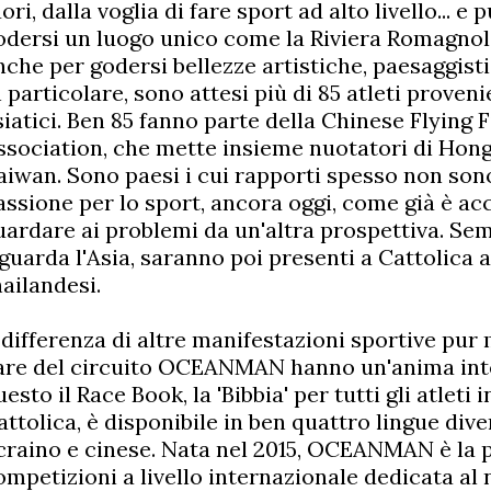
ori, dalla voglia di fare sport ad alto livello... e
odersi un luogo unico come la Riviera Romagnol
nche per godersi bellezze artistiche, paesaggist
n particolare, sono attesi più di 85 atleti proveni
siatici. Ben 85 fanno parte della
Chinese Flying F
ssociation, che mette insieme nuotatori di Hon
aiwan. Sono paesi i cui rapporti spesso non sono 
assione per lo sport, ancora oggi, come già è acc
uardare ai problemi da un'altra prospettiva. Se
iguarda l'Asia, saranno poi presenti a Cattolica 
hailandesi.
 differenza di altre manifestazioni sportive pur 
are del circuito OCEANMAN hanno un'anima inte
uesto il Race Book, la 'Bibbia' per tutti gli atl
attolica, è disponibile in ben quattro lingue diver
craino e cinese. Nata nel 2015, OCEANMAN è la p
ompetizioni a livello internazionale dedicata al 