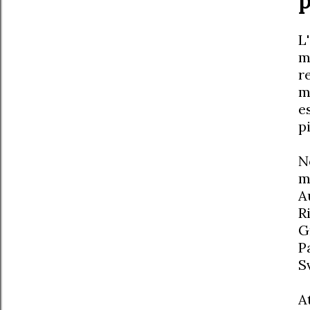
p
L
m
r
m
e
p
N
m
A
R
G
P
S
A