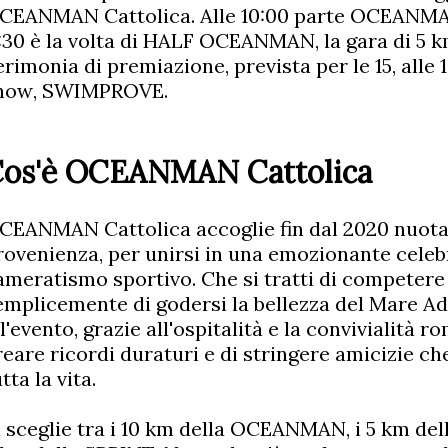
CEANMAN Cattolica. Alle 10:00 parte OCEANMAN, 
1:30 è la volta di HALF OCEANMAN, la gara di 5 k
erimonia di premiazione, prevista per le 15, alle 
how, SWIMPROVE.
os'è OCEANMAN Cattolica
CEANMAN Cattolica accoglie fin dal 2020 nuotato
rovenienza, per unirsi in una emozionante celeb
ameratismo sportivo. Che si tratti di competere 
emplicemente di godersi la bellezza del Mare Adr
ll'evento, grazie all'ospitalità e la convivialità 
reare ricordi duraturi e di stringere amicizie c
tta la vita.
i sceglie tra i 10 km della OCEANMAN, i 5 km d