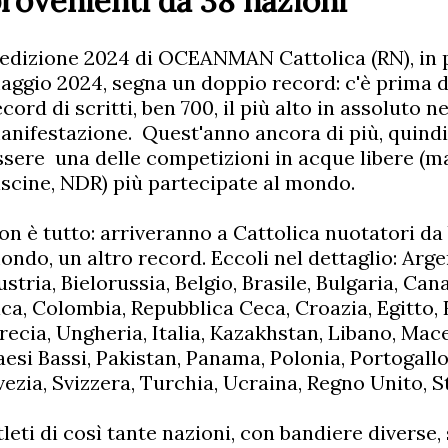
rovenienti da 38 nazioni
'edizione 2024 di OCEANMAN Cattolica (RN), in 
aggio 2024, segna un doppio record: c'è prima d
ecord di scritti, ben 700, il più alto in assoluto ne
anifestazione. Quest'anno ancora di più, quindi
ssere una delle competizioni in acque libere (mar
iscine, NDR) più partecipate al mondo.
on è tutto: arriveranno a Cattolica nuotatori da
ondo, un altro record. Eccoli nel dettaglio: Arge
ustria, Bielorussia, Belgio, Brasile, Bulgaria, Can
ica, Colombia, Repubblica Ceca, Croazia, Egitto,
recia, Ungheria, Italia, Kazakhstan, Libano, Mac
aesi Bassi, Pakistan, Panama, Polonia, Portogallo
vezia, Svizzera, Turchia, Ucraina, Regno Unito, St
tleti di così tante nazioni, con bandiere diverse, 