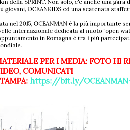
 km della SPRINT. Non solo, c'è anche una gara d
iù giovani, OCEANKIDS ed una scatenata staff
ata nel 2015, OCEANMAN è la più importante ser
ivello internazionale dedicata al nuoto "open wate
'appuntamento in Romagna è tra i più partecipati
ondiale.
ATERIALE PER I MEDIA: FOTO HI R
IDEO, COMUNICATI
STAMPA:
https://bit.ly/OCEANMA