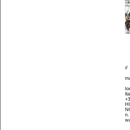
//
ma
lo
It
+3
HI
NO
n.
wa