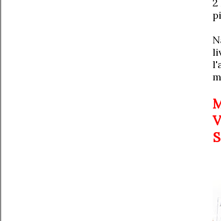
2
p
N
l
l
m
M
V