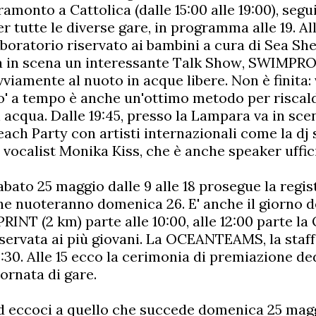
ramonto a Cattolica (dalle 15:00 alle 19:00), segu
er tutte le diverse gare, in programma alle 19. Al
aboratorio riservato ai bambini a cura di Sea She
a in scena un interessante Talk Show, SWIMPRO
vviamente al nuoto in acque libere. Non è finita
o' a tempo è anche un'ottimo metodo per riscald
n acqua. Dalle 19:45, presso la Lampara va in sc
each Party con artisti internazionali come la dj
a vocalist Monika Kiss, che è anche speaker uffici
abato 25 maggio dalle 9 alle 18 prosegue la regist
he nuoteranno domenica 26. E' anche il giorno de
PRINT (2 km) parte alle 10:00, alle 12:00 parte l
iservata ai più giovani. La OCEANTEAMS, la staffe
2:30. Alle 15 ecco la cerimonia di premiazione de
iornata di gare.
d eccoci a quello che succede domenica 25 maggi