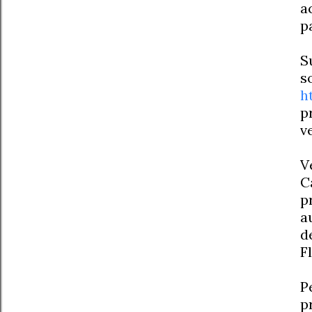
a
p
S
s
h
p
v
V
C
p
a
d
F
P
p