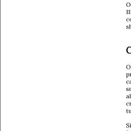
O
1
c
s
C
O
p
c
s
a
c
tu
S