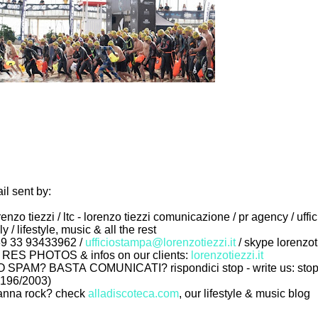
il sent by:
renzo tiezzi / ltc - lorenzo tiezzi comunicazione / pr agency / uffi
aly / lifestyle, music & all the rest
9 33 93433962 /
ufficiostampa@lorenzotiezzi.it
/ skype lorenzot
 RES PHOTOS & infos on our clients:
lorenzotiezzi.it
 SPAM? BASTA COMUNICATI? rispondici stop - write us: stop (
 196/2003)
nna rock? check
alladiscoteca.com
, our lifestyle & music blog