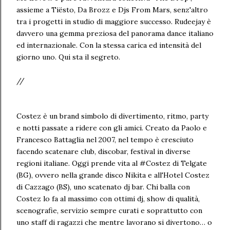
assieme a Tiësto, Da Brozz e Djs From Mars, senz'altro
tra i progetti in studio di maggiore successo. Rudeejay è
davvero una gemma preziosa del panorama dance italiano
ed internazionale. Con la stessa carica ed intensità del
giorno uno. Qui sta il segreto.
//
Costez è un brand simbolo di divertimento, ritmo, party
e notti passate a ridere con gli amici. Creato da Paolo e
Francesco Battaglia nel 2007, nel tempo è cresciuto
facendo scatenare club, discobar, festival in diverse
regioni italiane. Oggi prende vita al #Costez di Telgate
(BG), ovvero nella grande disco Nikita e all'Hotel Costez
di Cazzago (BS), uno scatenato dj bar. Chi balla con
Costez lo fa al massimo con ottimi dj, show di qualità,
scenografie, servizio sempre curati e soprattutto con
uno staff di ragazzi che mentre lavorano si divertono… o