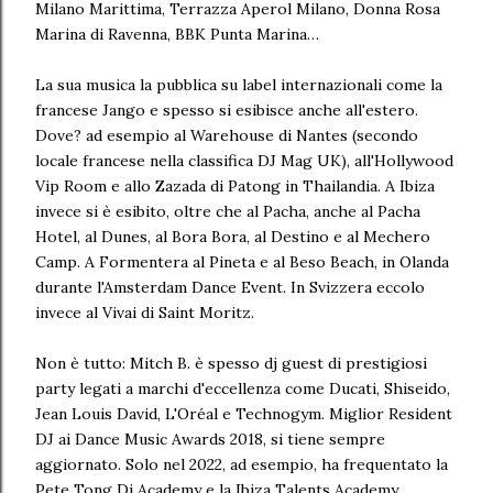
Milano Marittima, Terrazza Aperol Milano, Donna Rosa
Marina di Ravenna, BBK Punta Marina…
La sua musica la pubblica su label internazionali come la
francese Jango e spesso si esibisce anche all'estero.
Dove? ad esempio al Warehouse di Nantes (secondo
locale francese nella classifica DJ Mag UK), all'Hollywood
Vip Room e allo Zazada di Patong in Thailandia. A Ibiza
invece si è esibito, oltre che al Pacha, anche al Pacha
Hotel, al Dunes, al Bora Bora, al Destino e al Mechero
Camp. A Formentera al Pineta e al Beso Beach, in Olanda
durante l'Amsterdam Dance Event. In Svizzera eccolo
invece al Vivai di Saint Moritz.
Non è tutto: Mitch B. è spesso dj guest di prestigiosi
party legati a marchi d'eccellenza come Ducati, Shiseido,
Jean Louis David, L'Oréal e Technogym. Miglior Resident
DJ ai Dance Music Awards 2018, si tiene sempre
aggiornato. Solo nel 2022, ad esempio, ha frequentato la
Pete Tong Dj Academy e la Ibiza Talents Academy.