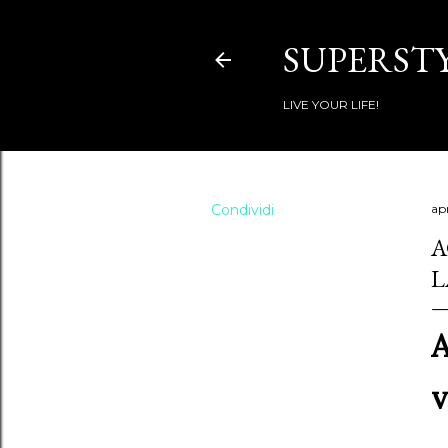
SUPERSTY
LIVE YOUR LIFE!
Condividi
apr
A
L
A
v