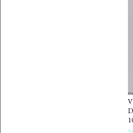
ma
V
D
1
Co