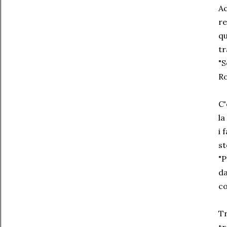
Ac
re
qu
tr
"S
Ro
C'
la
i 
st
"P
da
co
Tr