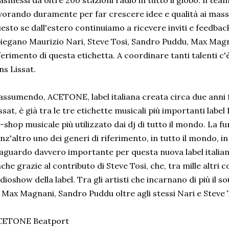
asmessi da oltre 200 stazioni radio in tutto il globo. Il team
vorando duramente per far crescere idee e qualità ai massim
esto se dall'estero continuiamo a ricevere inviti e feedbac
iegano Maurizio Nari, Steve Tosi, Sandro Puddu, Max Magnani
ferimento di questa etichetta. A coordinare tanti talenti c'
ns Lissat.
assumendo, ACETONE, label italiana creata circa due anni 
ssat, è già tra le tre etichette musicali più importanti lab
e-shop musicale più utilizzato dai dj di tutto il mondo. La fun
nz'altro uno dei generi di riferimento, in tutto il mondo, i
aguardo davvero importante per questa nuova label italian
che grazie al contributo di Steve Tosi, che, tra mille altri c
dioshow della label. Tra gli artisti che incarnano di più il s
, Max Magnani, Sandro Puddu oltre agli stessi Nari e Steve 
CETONE Beatport