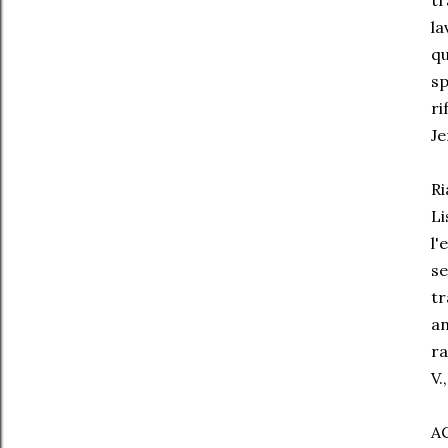
tr
la
qu
sp
ri
Je
Ri
Li
l'
se
tr
an
ra
V.
A