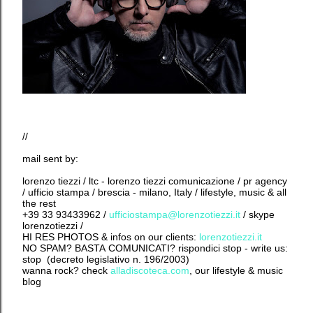
//
mail sent by:
lorenzo tiezzi / ltc - lorenzo tiezzi comunicazione / pr agency
/ ufficio stampa / brescia - milano, Italy / lifestyle, music & all
the rest
+39 33 93433962 /
ufficiostampa@lorenzotiezzi.it
/ skype
lorenzotiezzi /
HI RES PHOTOS & infos on our clients:
lorenzotiezzi.it
NO SPAM? BASTA COMUNICATI? rispondici stop - write us:
stop (decreto legislativo n. 196/2003)
wanna rock? check
alladiscoteca.com
, our lifestyle & music
blog