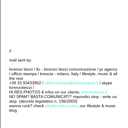
//
mail sent by:
lorenzo tiezzi / ltc - lorenzo tiezzi comunicazione / pr agency
/ ufficio stampa / brescia - milano, Italy / lifestyle, music & all
the rest
+39 33 93433962 /
ufficiostampa@lorenzotiezzi.it
/ skype
lorenzotiezzi /
HI RES PHOTOS & infos on our clients:
lorenzotiezzi.it
NO SPAM? BASTA COMUNICATI? rispondici stop - write us:
stop (decreto legislativo n. 196/2003)
wanna rock? check
alladiscoteca.com
, our lifestyle & music
blog