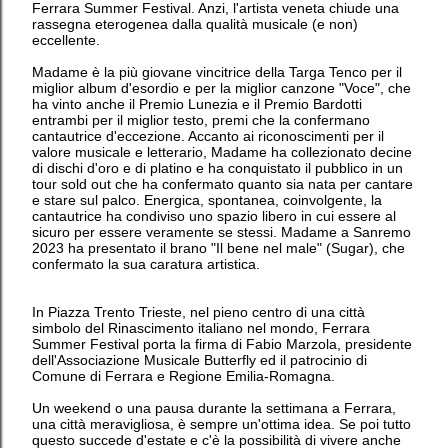
Ferrara Summer Festival. Anzi, l'artista veneta chiude una
rassegna eterogenea dalla qualità musicale (e non)
eccellente.
Madame è la più giovane vincitrice della Targa Tenco per il
miglior album d'esordio e per la miglior canzone "Voce", che
ha vinto anche il Premio Lunezia e il Premio Bardotti
entrambi per il miglior testo, premi che la confermano
cantautrice d'eccezione. Accanto ai riconoscimenti per il
valore musicale e letterario, Madame ha collezionato decine
di dischi d'oro e di platino e ha conquistato il pubblico in un
tour sold out che ha confermato quanto sia nata per cantare
e stare sul palco. Energica, spontanea, coinvolgente, la
cantautrice ha condiviso uno spazio libero in cui essere al
sicuro per essere veramente se stessi. Madame a Sanremo
2023 ha presentato il brano "Il bene nel male" (Sugar), che
confermato la sua caratura artistica.
In Piazza Trento Trieste, nel pieno centro di una città
simbolo del Rinascimento italiano nel mondo, Ferrara
Summer Festival porta la firma di Fabio Marzola, presidente
dell'Associazione Musicale Butterfly ed il patrocinio di
Comune di Ferrara e Regione Emilia-Romagna.
Un weekend o una pausa durante la settimana a Ferrara,
una città meravigliosa, è sempre un'ottima idea. Se poi tutto
questo succede d'estate e c'è la possibilità di vivere anche