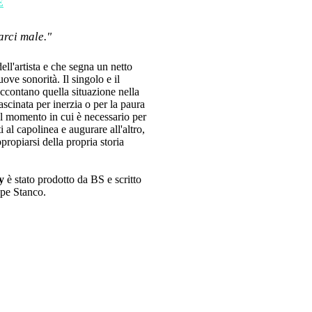
E
tarci male."
ell'artista e che segna un netto
ove sonorità. Il singolo e il
accontano quella situazione nella
ascinata per inerzia o per la paura
el momento in cui è necessario per
al capolinea e augurare all'altro,
ppropiarsi della propria storia
ly
è stato prodotto da BS e scritto
ppe Stanco.