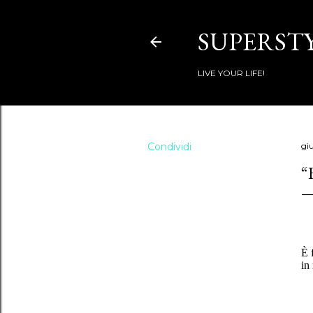
SUPERSTY
LIVE YOUR LIFE!
Condividi
gi
“
È 
in