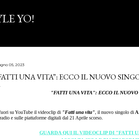
Passa ai contenuti principali
LE YO!
ugno 05, 2023
FATTI UNA VITA”: ECCO IL NUOVO SING
"FATTI UNA VITA": ECCO IL NUOV
fuori su YouTube il videoclip di
"Fatti una vita"
, il nuovo singolo di
A
 radio e sulle piattaforme digitali dal 21 Aprile scorso.
GUARDA QUI IL VIDEOCLIP DI "FATTI 