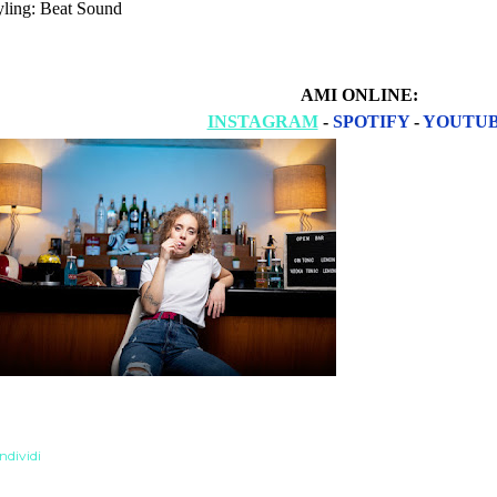
yling: Beat Sound
AMI ONLINE:
INSTAGRAM
-
SPOTIFY
-
YOUTU
ndividi