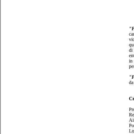
"F
ca
vi
qu
di
en
in
pe
"F
d
Cr
Pr
Re
Ai
Po
Lo