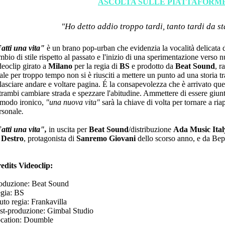
ASCOLTA SULLE PIATTAFORM
"Ho detto addio troppo tardi, tanto tardi da s
atti una vita"
è un brano
pop-urban che evidenzia la vocalità delicata d
mbio di stile rispetto al passato e l'inizio di una sperimentazione verso nu
deoclip girato a
Milano
per la regia di
BS
e prodotto da
Beat Sound
, r
ale per troppo tempo non si è riusciti a mettere un punto ad una storia tr
 lasciare andare e voltare pagina. É la consapevolezza che è arrivato qu
trambi cambiare strada e spezzare l'abitudine. Ammettere di essere giunti 
 modo ironico,
"una nuova vita"
sarà la chiave di volta per tornare a ria
rsonale
.
atti una vita",
in uscita per
Beat Sound
/distribuzione
Ada Music Ita
a
Destro
, protagonista di
Sanremo Giovani
dello scorso anno, e da Be
edits Videoclip:
oduzione: Beat Sound
gia: BS
uto regia: Frankavilla
st-produzione: Gimbal Studio
cation: Doumble