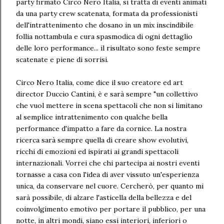
party firmato Circo Nero Italia, si tratta di eventi animati
da una party crew scatenata, formata da professionisti
dell'intrattenimento che dosano in un mix inscindibile
follia nottambula e cura spasmodica di ogni dettaglio
delle loro performance... il risultato sono feste sempre
scatenate e piene di sorrisi.
Circo Nero Italia, come dice il suo creatore ed art
director Duccio Cantini, è e sarà sempre "un collettivo
che vuol mettere in scena spettacoli che non si limitano
al semplice intrattenimento con qualche bella
performance d'impatto a fare da cornice. La nostra
ricerca sarà sempre quella di creare show evolutivi,
ricchi di emozioni ed ispirati ai grandi spettacoli
internazionali. Vorrei che chi partecipa ai nostri eventi
tornasse a casa con l'idea di aver vissuto un'esperienza
unica, da conservare nel cuore. Cercherò, per quanto mi
sarà possibile, di alzare l'asticella della bellezza e del
coinvolgimento emotivo per portare il pubblico, per una
notte, in altri mondi, siano essi interiori, inferiori o