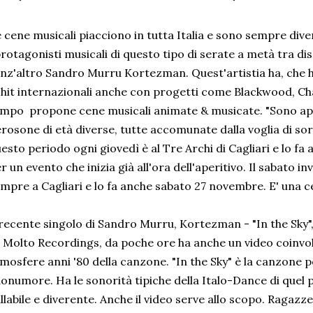
 cene musicali piacciono in tutta Italia e sono sempre dive
protagonisti musicali di questo tipo di serate a metà tra di
nz'altro Sandro Murru Kortezman. Quest'artistia ha, che ha
 hit internazionali anche con progetti come Blackwood, Ch
mpo propone cene musicali animate & musicate. "Sono ap
rosone di età diverse, tutte accomunate dalla voglia di sor
esto periodo ogni giovedì è al Tre Archi di Cagliari e lo f
r un evento che inizia già all'ora dell'aperitivo. Il sabato in
mpre a Cagliari e lo fa anche sabato 27 novembre. E' una ce
 recente singolo di Sandro Murru, Kortezman - "In the Sky"
 Molto Recordings, da poche ore ha anche un video coinvo
mosfere anni '80 della canzone. "In the Sky" è la canzone p
onumore. Ha le sonorità tipiche della Italo-Dance di quel p
llabile e diverente. Anche il video serve allo scopo. Ragazz