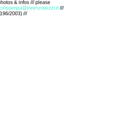
photos & infos /// please
iciostampa@lorenzotiezzi.it
///
196/2003) ///