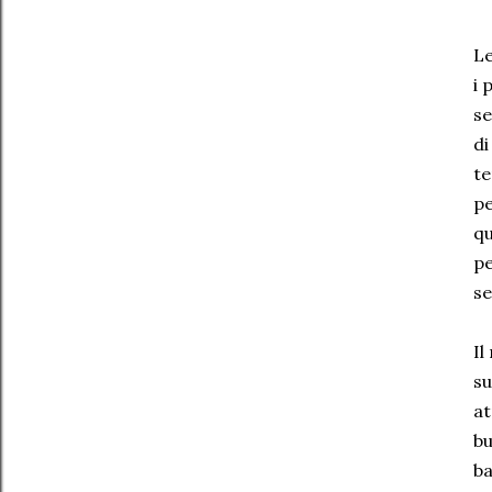
Le
i 
se
di
te
pe
qu
pe
se
Il
su
at
bu
ba