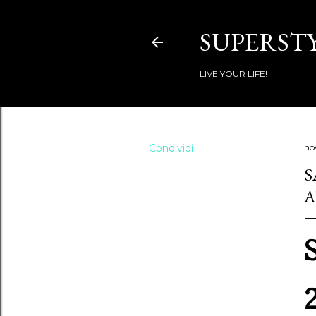
SUPERSTY
LIVE YOUR LIFE!
Condividi
no
S
A