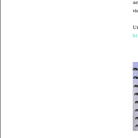
ae
vi
Un
h