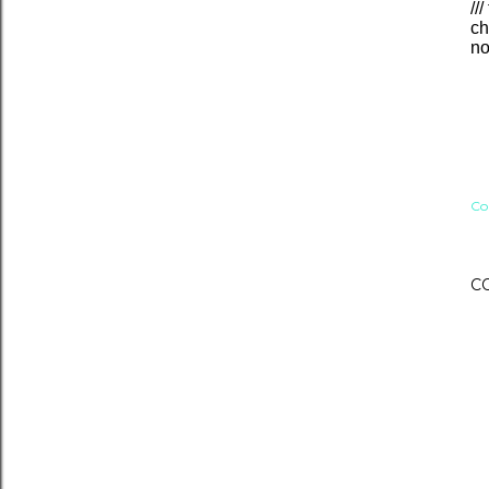
//
c
no
Co
C