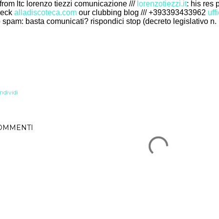
/ from ltc lorenzo tiezzi comunicazione ///
lorenzotiezzi.it
: his res 
heck
alladiscoteca.com
our clubbing blog /// +393393433962
uff
 spam: basta comunicati? rispondici stop (decreto legislativo n. 
ndividi
OMMENTI